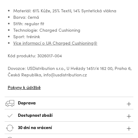
Materiál: 61% Kůže, 25% Textil, 14% Syntetická vlákna
Barva: černá
Střih: regular fit
Technologie: Charged Cushioning
Sport: trénink
Více informací o UA Charged Cushioning®
Kód produktu: 3026017-004
Dovozce: USDistribution s.r.o., U Hvězdy 1451/4 162 00, Praha 6,
Česká Republika, info@usdistribution.cz
Pokyny k údržbě
Doprava
Dostupnost zboží
30 dní na vrácení