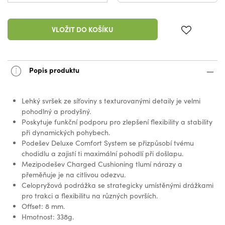
VLOŽIT DO KOŠÍKU
Popis produktu
Lehký svršek ze síťoviny s texturovanými detaily je velmi
pohodlný a prodyšný.
Poskytuje funkční podporu pro zlepšení flexibility a stability
při dynamických pohybech.
Podešev Deluxe Comfort System se přizpůsobí tvému
chodidlu a zajistí ti maximální pohodlí při došlapu.
Mezipodešev Charged Cushioning tlumí nárazy a
přeměňuje je na citlivou odezvu.
Celopryžová podrážka se strategicky umístěnými drážkami
pro trakci a flexibilitu na různých površích.
Offset: 8 mm.
Hmotnost: 338g.