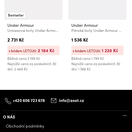
Bestseller
Under Armour
Under Armour
Unisexové boty Under Armour UA Aura RPSTP
Pánské boty Under Armour UA Charged Pursuit 4 BL
2 731 Kč
1 536 Kč
2 184 Kč
1 228 Kč
s kódem LETO20:
s kódem LETO20:
Běžná cena
3 199 Kč
Běžná cena
1 799 Kč
Nejnižší cena za posledních 30
Nejnižší cena za posledních 30
dní: 2 469 Kč
dní: 1 386 Kč
+420 606 723 678
info@zoot.cz
O NÁS
Obchodní podmínky