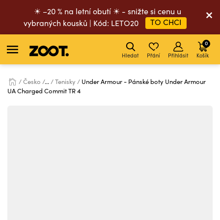
☀ –20 % na letní obutí ☀ - snižte si cenu u
TO CHCI
vybraných kousků | Kód: LETO20
0
Hledat
Přání
Přihlásit
Košík
Česko
...
Tenisky
Under Armour - Pánské boty Under Armour
UA Charged Commit TR 4