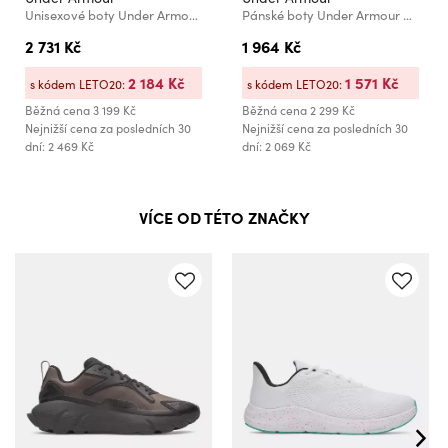
Unisexové boty Under Armour UA Aura RPSTP
Pánské boty Under Armour UA Charged Rogue 5
2 731 Kč
1 964 Kč
2 184 Kč
1 571 Kč
s kódem LETO20:
s kódem LETO20:
Běžná cena
3 199 Kč
Běžná cena
2 299 Kč
Nejnižší cena za posledních 30
Nejnižší cena za posledních 30
dní: 2 469 Kč
dní: 2 069 Kč
VÍCE OD TÉTO ZNAČKY