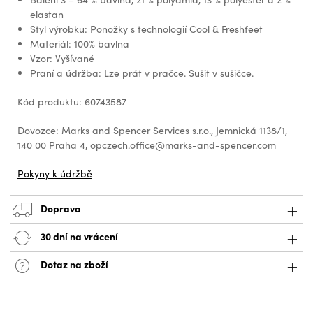
elastan
Styl výrobku: Ponožky s technologií Cool & Freshfeet
Materiál: 100% bavlna
Vzor: Vyšívané
Praní a údržba: Lze prát v pračce. Sušit v sušičce.
Kód produktu: 60743587
Dovozce: Marks and Spencer Services s.r.o., Jemnická 1138/1,
140 00 Praha 4, opczech.office@marks-and-spencer.com
Pokyny k údržbě
Doprava
30 dní na vrácení
Dotaz na zboží