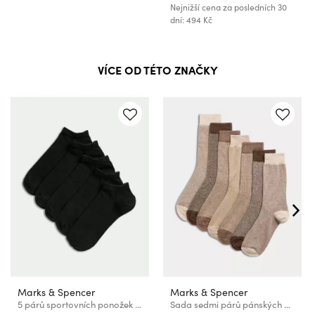
Nejnižší cena za posledních 30
dní: 494 Kč
VÍCE OD TÉTO ZNAČKY
Marks & Spencer
Marks & Spencer
5 párů sportovních ponožek s technologií Cool & Fresh™ Marks & Spencer černá
Sada sedmi párů pánských ponožek v hnědé barvě Marks & Spencer