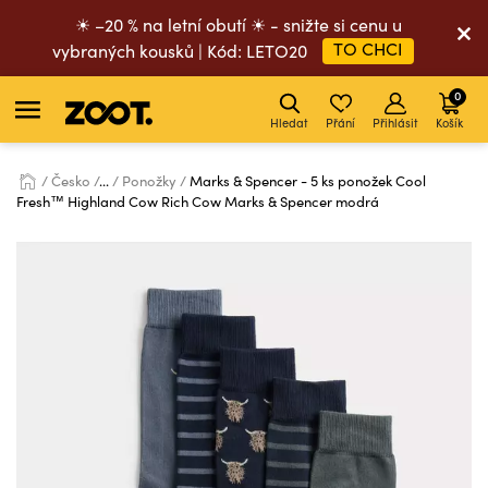
☀ –20 % na letní obutí ☀ - snižte si cenu u
TO CHCI
vybraných kousků | Kód: LETO20
0
Hledat
Přání
Přihlásit
Košík
Česko
...
Ponožky
Marks & Spencer - 5 ks ponožek Cool
Fresh™ Highland Cow Rich Cow Marks & Spencer modrá