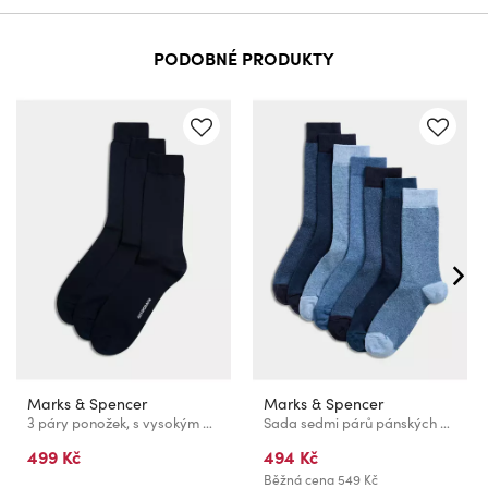
PODOBNÉ PRODUKTY
Marks & Spencer
Marks & Spencer
3 páry ponožek, s vysokým podílem egyptské bavlny Marks & Spencer námořnická modrá
Sada sedmi párů pánských ponožek Marks & Spencer
499 Kč
494 Kč
Běžná cena
549 Kč