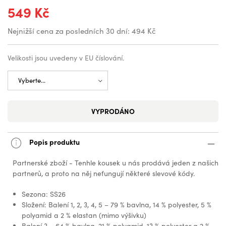
549 Kč
Nejnižší cena za posledních 30 dní:
494 Kč
Velikosti jsou uvedeny v EU číslování.
VYPRODÁNO
Popis produktu
Partnerské zboží - Tenhle kousek u nás prodává jeden z našich
partnerů, a proto na něj nefungují některé slevové kódy.
Sezona: SS26
Složení: Balení 1, 2, 3, 4, 5 – 79 % bavlna, 14 % polyester, 5 %
polyamid a 2 % elastan (mimo výšivku)
Balení 3 – 64 % bavlna, 21 % polyamid, 13 % polyester a 2 %