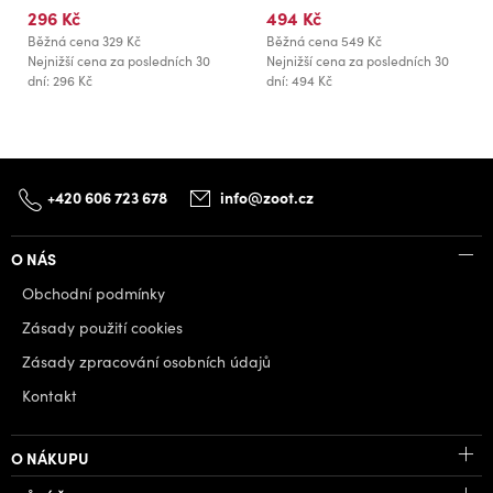
296 Kč
494 Kč
Běžná cena
329 Kč
Běžná cena
549 Kč
Nejnižší cena za posledních 30
Nejnižší cena za posledních 30
dní: 296 Kč
dní: 494 Kč
+420 606 723 678
info@zoot.cz
O NÁS
Obchodní podmínky
Zásady použití cookies
Zásady zpracování osobních údajů
Kontakt
O NÁKUPU