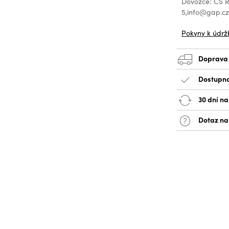
Dovozce: CS Re
5,info@gap.c
Pokyny k údrž
Doprava
Dostupno
30 dní na
Dotaz na