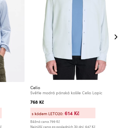
Celio
C
Světle modrá pánská košile Celio Lapic
K
768 Kč
8
614 Kč
s kódem LETO20:
s
Běžná cena
799 Kč
Bě
Kč
Nejnižší cena za posledních 30 dní: 647 Kč