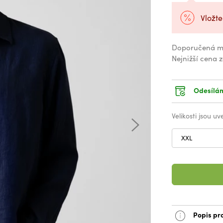
Vložte
Doporučená m
Nejnižší cena 
Odesílám
Velikosti jsou u
XXL
Popis pr