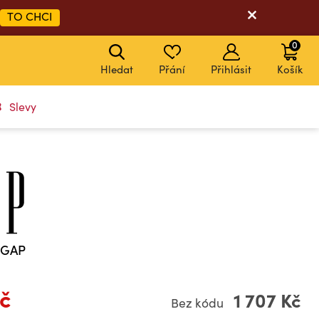
TO CHCI
0
Hledat
Přání
Přihlásit
Košík
Slevy
e GAP
Kč
1 707 Kč
Bez kódu