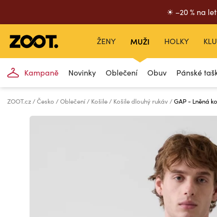
☀ –20 % na let
ŽENY
MUŽI
HOLKY
KLU
Kampaně
Novinky
Oblečení
Obuv
Pánské taš
ZOOT.cz
Česko
Oblečení
Košile
Košile dlouhý rukáv
GAP - Lněná ko