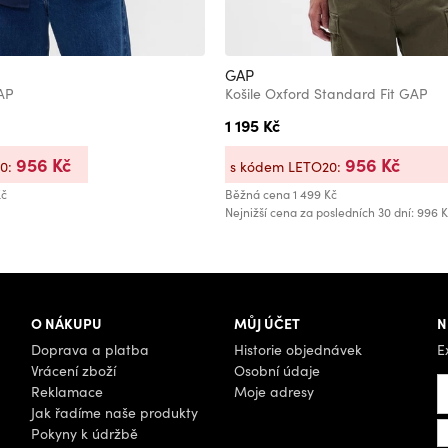
GAP
GAP
Košile Oxford Standard Fit GAP
1 195 Kč
956 Kč
956 Kč
20:
s kódem LETO20:
Kč
Běžná cena
1 499 Kč
Nejnižší cena za posledních 30 dní: 996 
O NÁKUPU
MŮJ ÚČET
N
Doprava a platba
Historie objednávek
E
Vrácení zboží
Osobní údaje
Reklamace
Moje adresy
Jak řadíme naše produkty
Pokyny k údržbě