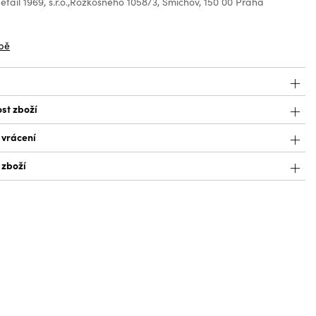
tail 1969, s.r.o.,Rozkošného 1058/3, Smíchov, 150 00 Praha
z
bě
st zboží
 vrácení
 zboží