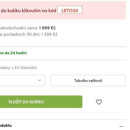
LETO20
 do košíku kliknutím na kód
aloobchodní cena:
1 999 Kč
za posledních 30 dní:
1 399 Kč
e do 24 hodin
vedeny v EU číslování.
Tabulka velikostí
VLOŽIT DO KOŠÍKU
oduktu