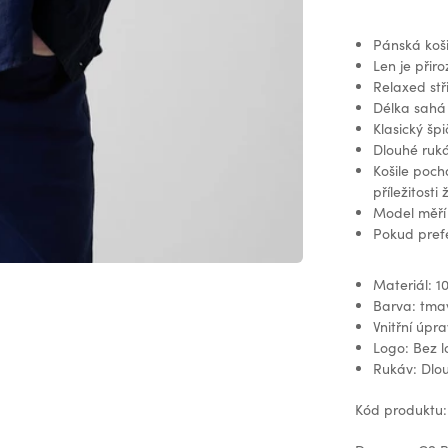
Pánská koši
Len je přir
Relaxed stř
Délka sahá
Klasický šp
Dlouhé ruk
Košile poch
příležitosti 
Model měří
Pokud prefe
Materiál: 1
Barva: tm
Vnitřní úpr
Logo: Bez 
Rukáv: Dlo
Kód produktu