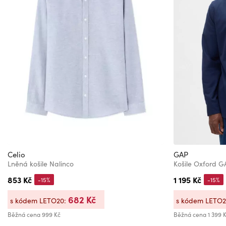
Celio
GAP
Lněná košile Nalinco
Košile Oxford 
853 Kč
1 195 Kč
-15%
-15%
682 Kč
s kódem LETO20:
s kódem LETO
Běžná cena
999 Kč
Běžná cena
1 399 