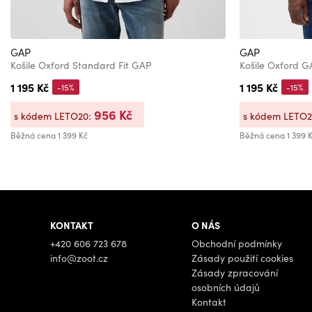
GAP
GAP
Košile Oxford Standard Fit GAP
Košile Oxford 
1 195 Kč
1 195 Kč
-15%
-15%
956 Kč
s kódem LETO20:
s kódem LETO
Běžná cena
1 399 Kč
Běžná cena
1 399 
KONTAKT
O NÁS
+420 606 723 678
Obchodní podmínky
info@zoot.cz
Zásady použití cookies
Zásady zpracování
osobních údajů
Kontakt