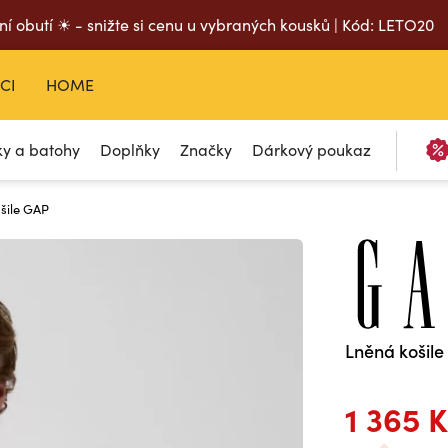
ní obutí ☀ - snižte si cenu u vybraných kousků | Kód: LETO20
CI
HOME
ky a batohy
Doplňky
Značky
Dárkový poukaz
šile GAP
Lněná košil
1 365 