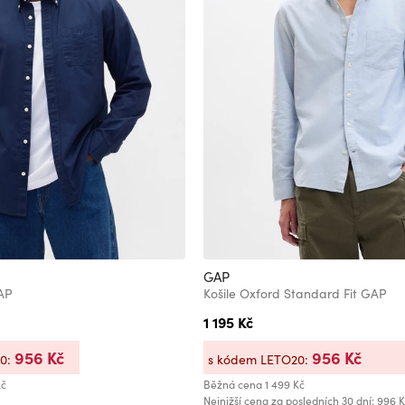
GAP
GAP
Košile Oxford Standard Fit GAP
1 195 Kč
956 Kč
956 Kč
20:
s kódem LETO20:
Kč
Běžná cena
1 499 Kč
Nejnižší cena za posledních 30 dní: 996 