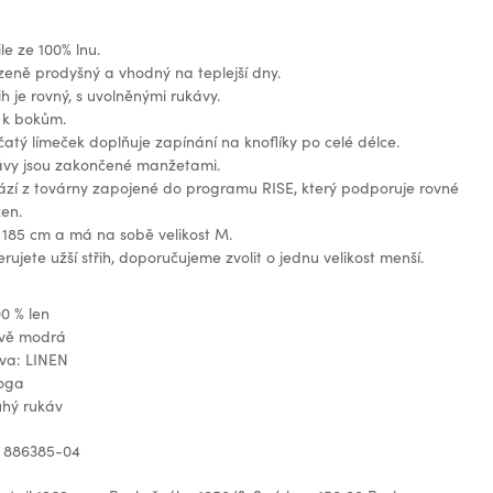
le ze 100% lnu.
ozeně prodyšný a vhodný na teplejší dny.
ih je rovný, s uvolněnými rukávy.
 k bokům.
ičatý límeček doplňuje zapínání na knoflíky po celé délce.
ávy jsou zakončené manžetami.
ází z továrny zapojené do programu RISE, který podporuje rovné
žen.
 185 cm a má na sobě velikost M.
rujete užší střih, doporučujeme zvolit o jednu velikost menší.
00 % len
avě modrá
ava: LINEN
loga
uhý rukáv
: 886385-04