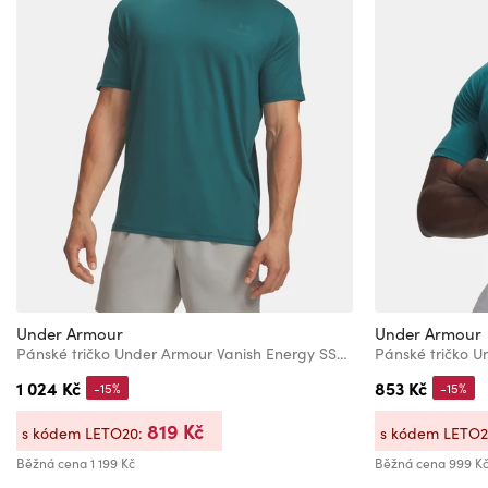
Under Armour
Under Armour
Pánské tričko Under Armour Vanish Energy SS-GRN
1 024 Kč
853 Kč
-15%
-15%
819 Kč
s kódem LETO20:
s kódem LETO
Běžná cena
1 199 Kč
Běžná cena
999 K