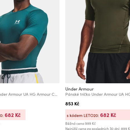
Under Armour
Pánské tričko Under Armour UA HG Armour Comp SS-GRN
853 Kč
682 Kč
682 Kč
20:
s kódem LETO20:
č
Běžná cena
999 Kč
Nejnižší cena za posledních 30 dní: 899 