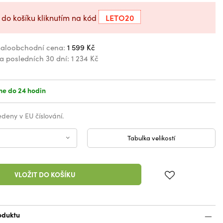
LETO20
 do košíku kliknutím na kód
aloobchodní cena:
1 599 Kč
za posledních 30 dní:
1 234 Kč
e do 24 hodin
vedeny v EU číslování.
Tabulka velikostí
VLOŽIT DO KOŠÍKU
oduktu