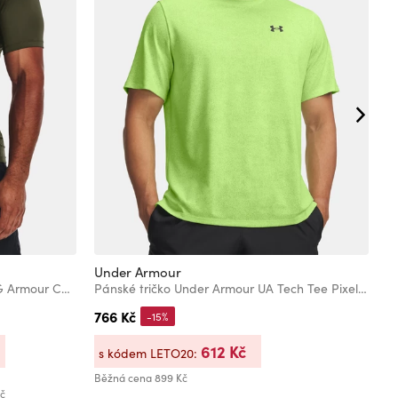
Under Armour
U
Pánské tričko Under Armour UA HG Armour Comp SS
Pánské tričko Under Armour UA Tech Tee Pixelate
766 Kč
8
-15%
612 Kč
s kódem LETO20:
s
Běžná cena
899 Kč
Bě
Kč