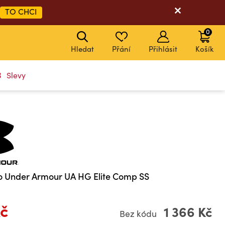
TO CHCI
0
Hledat
Přání
Přihlásit
Košík
Slevy
ko Under Armour UA HG Elite Comp SS
Kč
1 366 Kč
Bez kódu