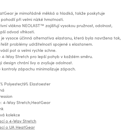
atGear je mimořádně měkká a hladká, takže poskytuje
ohodlí při velmi nízké hmotnosti.
ivní vlákna NEOLAST™ zajišťují vysokou pružnost, odolnost,
pší odvod vlhkosti.
 vysoce účinná alternativa elastanu, která byla navržena tak,
řešit problémy udržitelnosti spojené s elastanem.
vádí pot a velmi rychle schne.
e 4-Way Stretch pro lepší pohyb v každém směru.
 design chrání švy a zvyšuje odolnost.
 kontroly zápachu minimalizuje zápach.
1% Polyester,19% Elastoester
ená
ression
e: 4-Way Stretch;HeatGear
nk
ová kolekce
ací o 4-Way Stretch
mací o UA HeatGear