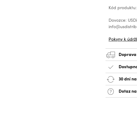
Kód produktu:
Dovozce: USDis
info@usdistrib
Pokyny k údrž
Doprava
Dostupno
30 dní na
Dotaz na