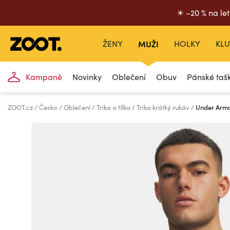
☀ –20 % na let
ŽENY
MUŽI
HOLKY
KLU
Kampaně
Novinky
Oblečení
Obuv
Pánské taš
ZOOT.cz
Česko
Oblečení
Trika a tílka
Trika krátký rukáv
Under Armo