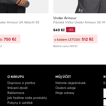
Under Armour
nder Armour UA Velociti SS
Pánské tričko Under Armour UA 
640 Kč
-15%
750 Kč
512 Kč
20:
s kódem LETO20:
Kč
Běžná cena
749 Kč
O NÁKUPU
MŮJ ÚČET
N
Doprava a platba
Historie objednávek
E
Vrácení zboží
Osobní údaje
Reklamace
Moje adresy
Jak řadíme naše produkty
Pokyny k údržbě