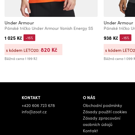
Under Armour
Under Armour
Pánské tričko Under Armour Vanish Energy SS
Pánské tričko U
1 025 Kč
938 Kč
-15%
-15%
820 Kč
s kódem LETO20:
s kódem LETO
Běžná cena
1 199 Kč
Běžná cena
1 099 
KONTAKT
O NÁS
+420 606 723 678
Obchodní podmínky
info@zoot.cz
Zásady použití cookies
Zásady zpracování
osobních údajů
Kontakt