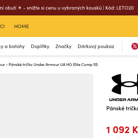
ní obutí ☀ - snižte si cenu u vybraných kousků | Kód: LETO20
CI
HOME
ky a batohy
Doplňky
Značky
Dárkový poukaz
ur - Pánské tričko Under Armour UA HG Elite Comp SS
Pánské trič
1 092 