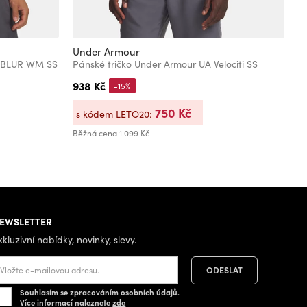
Under Armour
U
M BLUR WM SS
Pánské tričko Under Armour UA Velociti SS
938 Kč
6
-15%
750 Kč
s kódem LETO20:
s
Běžná cena
1 099 Kč
Bě
Ne
EWSLETTER
xkluzivní nabídky, novinky, slevy.
Souhlasím se zpracováním osobních údajů.
Více informací naleznete
zde