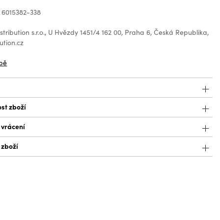
 6015382-338
tribution s.r.o., U Hvězdy 1451/4 162 00, Praha 6, Česká Republika,
ution.cz
bě
st zboží
 vrácení
 zboží