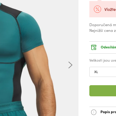
Vložte
Doporučená m
Nejnižší cena 
Odesílám
Velikosti jsou u
XL
Popis pr