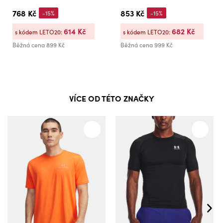
768 Kč
853 Kč
-15%
-15%
614 Kč
682 Kč
s kódem LETO20:
s kódem LETO20:
Běžná cena
899 Kč
Běžná cena
999 Kč
VÍCE OD TÉTO ZNAČKY