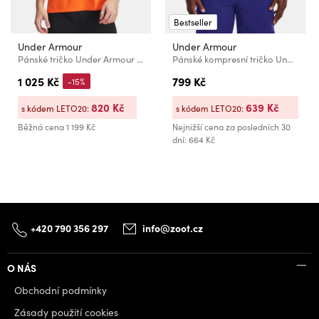
Bestseller
Under Armour
Under Armour
Pánské tričko Under Armour Vanish Energy SS
Pánské kompresní tričko Under Armour HG Armour Comp SS
1 025 Kč
799 Kč
-15%
820 Kč
639 Kč
s kódem LETO20:
s kódem LETO20:
Běžná cena
1 199 Kč
Nejnižší cena za posledních 30
dní: 664 Kč
+420 790 356 297
info@zoot.cz
O NÁS
Obchodní podmínky
Zásady použití cookies