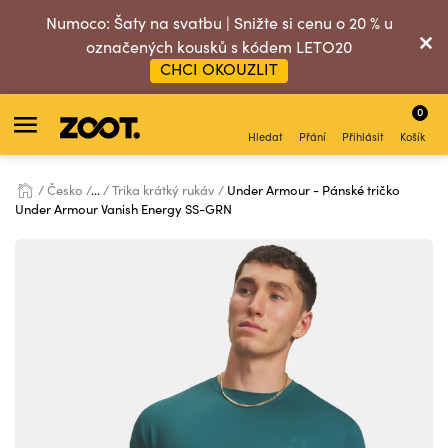
Numoco: Šaty na svatbu | Snižte si cenu o 20 % u
označených kousků s kódem LETO20
CHCI OKOUZLIT
0
Hledat
Přání
Přihlásit
Košík
Česko
...
Trika krátký rukáv
Under Armour - Pánské tričko
Under Armour Vanish Energy SS-GRN