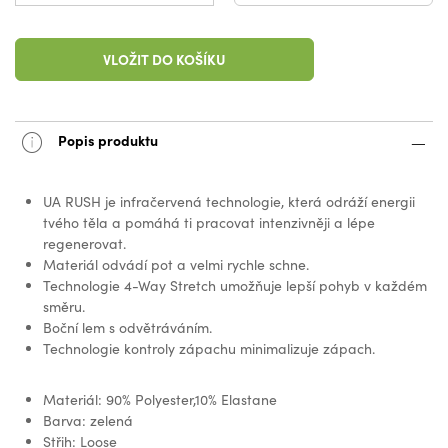
VLOŽIT DO KOŠÍKU
Popis produktu
UA RUSH je infračervená technologie, která odráží energii
tvého těla a pomáhá ti pracovat intenzivněji a lépe
regenerovat.
Materiál odvádí pot a velmi rychle schne.
Technologie 4-Way Stretch umožňuje lepší pohyb v každém
směru.
Boční lem s odvětráváním.
Technologie kontroly zápachu minimalizuje zápach.
Materiál: 90% Polyester,10% Elastane
Barva: zelená
Střih: Loose