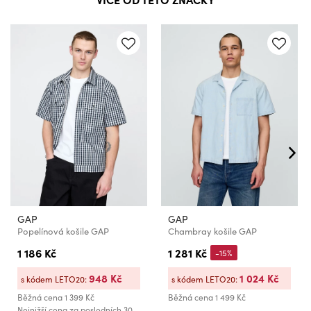
GAP
GAP
Popelínová košile GAP
Chambray košile GAP
1 186 Kč
1 281 Kč
-15%
948 Kč
1 024 Kč
s kódem LETO20:
s kódem LETO20:
Běžná cena
1 399 Kč
Běžná cena
1 499 Kč
Nejnižší cena za posledních 30