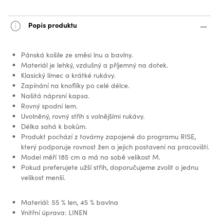
Popis produktu
Pánská košile ze směsi lnu a bavlny.
Materiál je lehký, vzdušný a příjemný na dotek.
Klasický límec a krátké rukávy.
Zapínání na knoflíky po celé délce.
Našitá náprsní kapsa.
Rovný spodní lem.
Uvolněný, rovný střih s volnějšími rukávy.
Délka sahá k bokům.
Produkt pochází z továrny zapojené do programu RISE,
který podporuje rovnost žen a jejich postavení na pracovišti.
Model měří 185 cm a má na sobě velikost M.
Pokud preferujete užší střih, doporučujeme zvolit o jednu
velikost menší.
Materiál: 55 % len, 45 % bavlna
Vnitřní úprava: LINEN