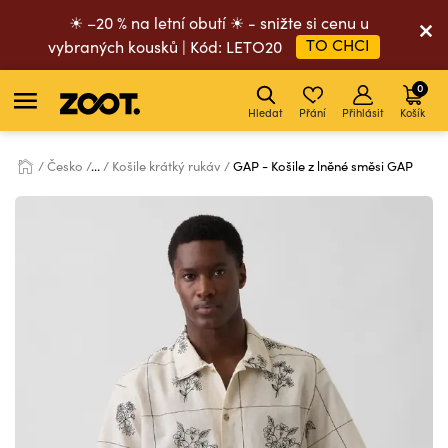
☀ –20 % na letní obutí ☀ - snižte si cenu u
TO CHCI
vybraných kousků | Kód: LETO20
0
Hledat
Přání
Přihlásit
Košík
Česko
...
Košile krátký rukáv
GAP - Košile z lněné směsi GAP