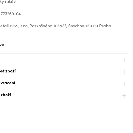
ký rukáv
 773269-04
tail 1969, s.r.o.,Rozkošného 1058/3, Smíchov, 150 00 Praha
z
bě
st zboží
 vrácení
 zboží