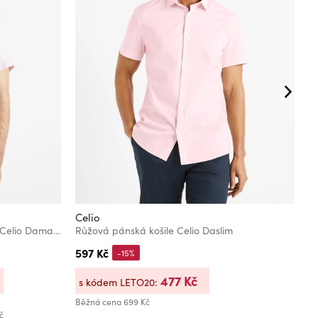
Celio
C
Světle růžová pánská lněná košile Celio Damarlin
Růžová pánská košile Celio Daslim
K
597 Kč
6
-15%
477 Kč
s kódem LETO20:
s
Běžná cena
699 Kč
Bě
č
Ne