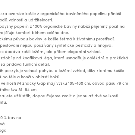
ská oversize košile z organického bavlněného popelínu přináší
dlí, volnosti a udržitelnosti.
dyšný popelín z 100% organické bavlny nabízí příjemný pocit na
ajišťuje komfort během celého dne.
ckému původu bavlny je košile šetrná k životnímu prostředí,
 pěstování nejsou používány syntetické pesticidy a hnojiva.
ec dodává košili ležérní, ale přitom elegantní vzhled.
 zdobí plná knoflíková léga, která usnadňuje oblékání, a praktická
sa přidává funkční detail.
řih poskytuje volnost pohybu a ležérní vzhled, díky kterému košile
á po těle a končí v oblasti boků.
 velikostí M značky Gap mají výšku 185–188 cm, obvod pasu 79 cm
třního švu 81–84 cm.
rujete užší střih, doporučujeme zvolit o jednu až dvě velikosti
ntu.
00 % bavlna
ová
loga