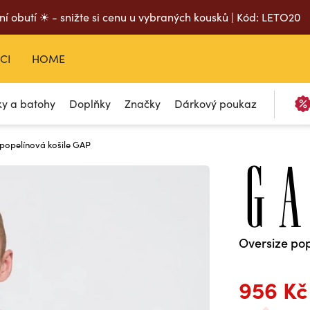
ní obutí ☀ - snižte si cenu u vybraných kousků | Kód: LETO20
CI
HOME
ky a batohy
Doplňky
Značky
Dárkový poukaz
 popelínová košile GAP
Oversize pop
956 Kč