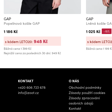
GAP
GAP
Popelínová košile GAP
Lněná košile G
1 186 Kč
1 025 Kč
-15%
948 Kč
s kódem LETO20:
s kódem LETO
Běžná cena
1 399 Kč
Běžná cena
1 199 K
Nejnižší cena za posledních 30 dní: 949 Kč
KONTAKT
O NÁS
+420 606 723 678
Obchodní podmínky
info@zoot.cz
Zásady použití cookies
Zásady zpracování
osobních údajů
Kontakt