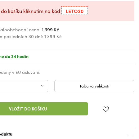
LETO20
 do košíku kliknutím na kód
aloobchodní cena:
1 399 Kč
za posledních 30 dní:
1 399 Kč
e do 24 hodin
vedeny v EU číslování.
Tabulka velikostí
VLOŽIT DO KOŠÍKU
oduktu