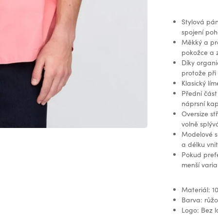
Stylová pán
spojení poho
Měkký a pro
pokožce a z
Díky organi
protože při
Klasický lím
Přední část
náprsní kap
Oversize st
volně splýv
Modelové s
a délku vni
Pokud prefe
menší varia
Materiál: 1
Barva: růž
Logo: Bez 