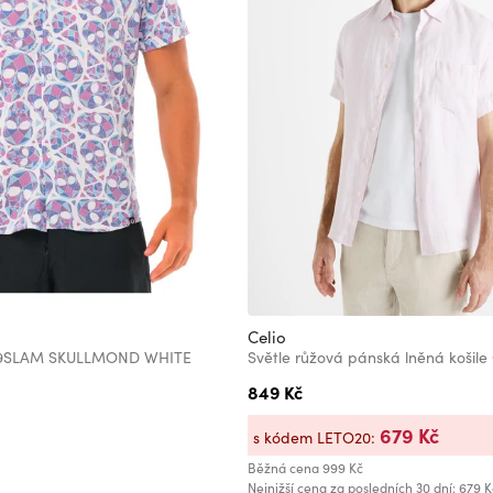
Celio
 69SLAM SKULLMOND WHITE
849 Kč
679 Kč
s kódem LETO20:
Běžná cena
999 Kč
Nejnižší cena za posledních 30 dní: 679 K