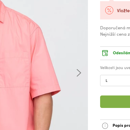
Vložte
Doporučená m
Nejnižší cena 
Odesílám
Velikosti jsou u
L
Popis pr