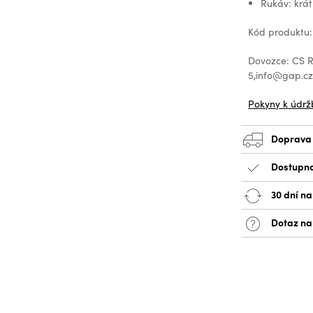
Rukáv: krát
Kód produktu:
Dovozce: CS Re
5,info@gap.c
Pokyny k údrž
Doprava
Dostupno
30 dní na
Dotaz na