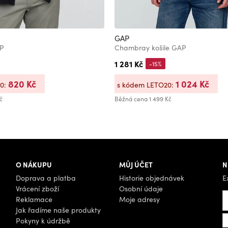
GAP
AP
Chambray košile GAP
1 281 Kč
-15%
820 Kč
1 024 Kč
20:
s kódem LETO20:
č
Běžná cena
1 499 Kč
O NÁKUPU
MŮJ ÚČET
N
Doprava a platba
Historie objednávek
E
Vrácení zboží
Osobní údaje
Reklamace
Moje adresy
Jak řadíme naše produkty
Pokyny k údržbě