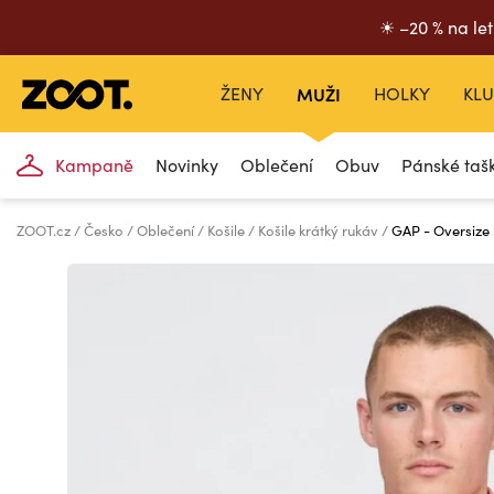
☀ –20 % na let
ŽENY
MUŽI
HOLKY
KLU
Kampaně
Novinky
Oblečení
Obuv
Pánské taš
ZOOT.cz
Česko
Oblečení
Košile
Košile krátký rukáv
GAP - Oversize