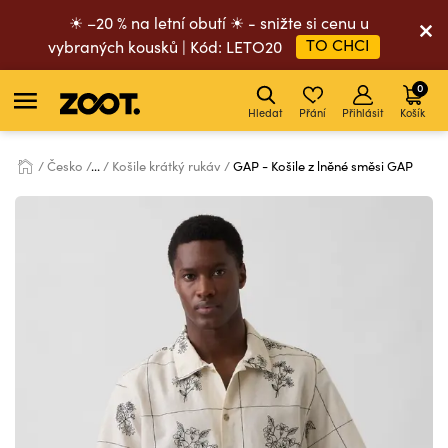
☀ –20 % na letní obutí ☀ - snižte si cenu u
TO CHCI
vybraných kousků | Kód: LETO20
0
Hledat
Přání
Přihlásit
Košík
Česko
...
Košile krátký rukáv
GAP - Košile z lněné směsi GAP