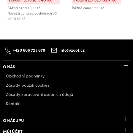
s kódem LETO20:
s kódem LETO20:
Běžná cena
1 399 Kč
Běžná cena
1 199 Kč
Nejnižší cena za posledních 30
dní: 949 Kč
+420 606 723 678
info@zoot.cz
O NÁS
Obchodní podmínky
Zásady použití cookies
Zásady zpracování osobních údajů
Kontakt
O NÁKUPU
MŮJ ÚČET