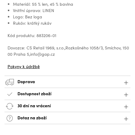
Materiál: 55 % len, 45 % bavlna
Vnitřní úprava: LINEN
Logo: Bez loga
Rukáv: krátký rukáv
Kód produktu: 883206-01
Dovozce: CS Retail 1969, s.r.o.,Rozkošného 1058/3, Smíchov, 150
00 Praha 5,info@gap.cz
Pokyny k údržbě
Doprava
Dostupnost zboží
30 dní na vrácení
Dotaz na zboží