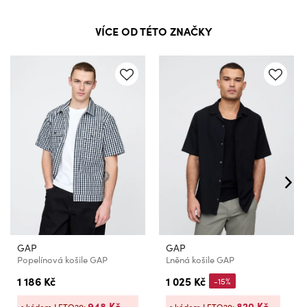
VÍCE OD TÉTO ZNAČKY
GAP
GAP
Popelínová košile GAP
Lněná košile GAP
1 186 Kč
1 025 Kč
-15%
948 Kč
820 Kč