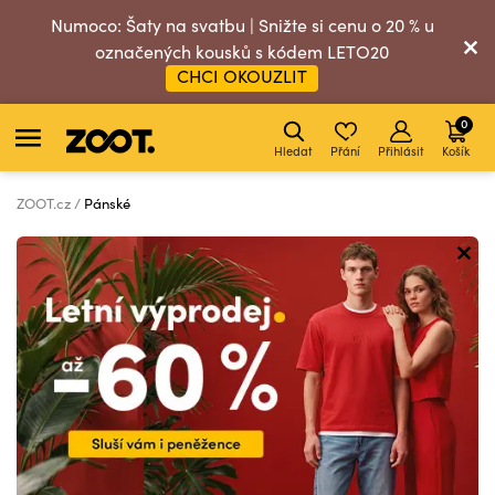
Numoco: Šaty na svatbu | Snižte si cenu o 20 % u
označených kousků s kódem LETO20
CHCI OKOUZLIT
0
Hledat
Přání
Přihlásit
Košík
ZOOT.cz
Pánské