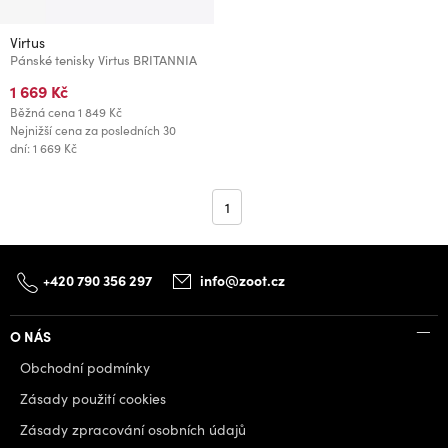
Virtus
Pánské tenisky Virtus BRITANNIA
1 669 Kč
Běžná cena
1 849 Kč
Nejnižší cena za posledních 30
dní: 1 669 Kč
1
+420 790 356 297
info@zoot.cz
O NÁS
Obchodní podmínky
Zásady použití cookies
Zásady zpracování osobních údajů