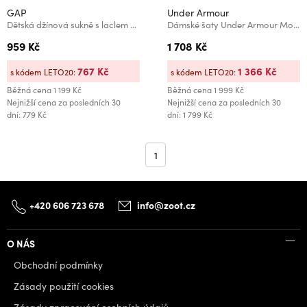
GAP
Under Armour
Dětská džínová sukně s laclem GAP
Dámské šaty Under Armour Motion Dress
959 Kč
1 708 Kč
767 Kč
1 366 Kč
s kódem LETO20:
s kódem LETO20:
Běžná cena
1 199 Kč
Běžná cena
1 999 Kč
Nejnižší cena za posledních 30
Nejnižší cena za posledních 30
dní: 779 Kč
dní: 1 799 Kč
1
+420 606 723 678
info@zoot.cz
O NÁS
Obchodní podmínky
Zásady použití cookies