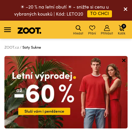
☀ –20 % na letní obutí ☀ - snižte si cenu u
TO CHCI
vybraných kousků | Kód: LETO20
0
Hledat
Přání
Přihlásit
Košík
ZOOT.cz
Saty Sukne