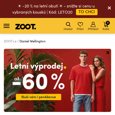
☀ –20 % na letní obutí ☀ - snižte si cenu u
TO CHCI
vybraných kousků | Kód: LETO20
0
Hledat
Přání
Přihlásit
Košík
ZOOT.cz
Daniel Wellington