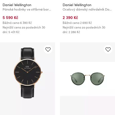
Daniel Wellington
Daniel Wellington
Pánské hodinky ve stříbrné barvě Daniel Wellington Iconic Link
Ocelový dámský náhrdelník Daniel Wellington Elan Lumine
5 590 Kč
2 390 Kč
Běžná cena
6 390 Kč
Běžná cena
2 690 Kč
Nejnižší cena za posledních 30
Nejnižší cena za posledních 30
dní: 5 431 Kč
dní: 2 286 Kč