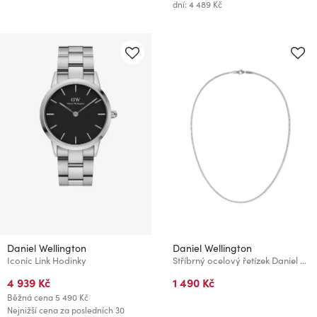
dní: 4 489 Kč
Daniel Wellington
Daniel Wellington
Iconic Link Hodinky
Stříbrný ocelový řetízek Daniel Wellington Mesh DW00401102
4 939 Kč
1 490 Kč
Běžná cena
5 490 Kč
Nejnižší cena za posledních 30