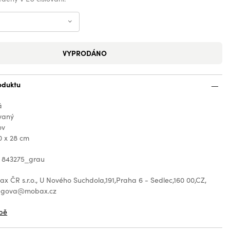
VYPRODÁNO
oduktu
á
vaný
ov
0 x 28 cm
: 843275_grau
 ČR s.r.o., U Nového Suchdola,191,Praha 6 - Sedlec,160 00,CZ,
regova@mobax.cz
bě