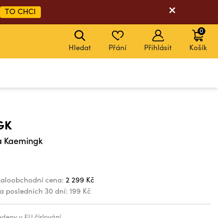
TO CHCI
0
Hledat
Přání
Přihlásit
Košík
GK
a Kaemingk
aloobchodní cena:
2 299 Kč
za posledních 30 dní:
199 Kč
vedeny v EU číslování.