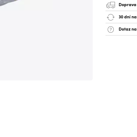
Doprava
30 dní na
Dotaz na