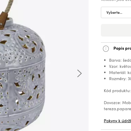
Vyberte...
Popis pr
Barva: šed
Vzor: květo
Materiál: k
Rozměry: 3
Kód produktu
Dovozce: Mobax
tereza.papa
Pokyny k údrž