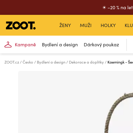
☀ –20 % na let
ŽENY
MUŽI
HOLKY
KLU
Kampaně
Bydlení a design
Dárkový poukaz
ZOOT.cz
Česko
Bydlení a design
Dekorace a doplňky
Kaemingk - Še