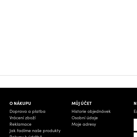
O NÁKUPU
MŮJ ÚČET
N
Doprava a platba
Historie objednávek
E
Vrácení zboží
Osobní údaje
Reklamace
Moje adresy
Jak řadíme naše produkty
Pokyny k údržbě