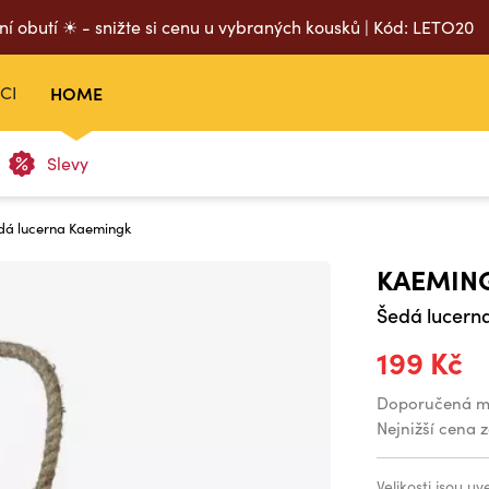
ní obutí ☀ - snižte si cenu u vybraných kousků | Kód: LETO20
CI
HOME
Slevy
dá lucerna Kaemingk
KAEMIN
Šedá lucern
199 Kč
Doporučená m
Nejnižší cena 
Velikosti jsou u