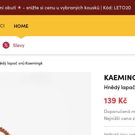
ní obutí ☀ - snižte si cenu u vybraných kousků | Kód: LETO20
CI
HOME
Slevy
ědý lapač snů Kaemingk
KAEMIN
Hnědý lapač
139 Kč
Doporučená m
Nejnižší cena 
Velikosti jsou u