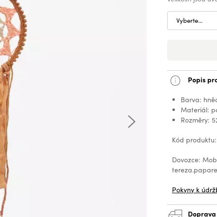
Vyberte...
Popis pr
Barva: hně
Materiál: p
Rozměry: 52
Kód produktu
Dovozce: Mobax
tereza.papa
Pokyny k údrž
Doprava