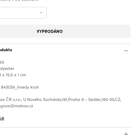
VYPRODÁNO
oduktu
dá
olyester
 x 15,5 x 1 cm
: 843039_hnedy kruh
 ČR s.r.o., U Nového Suchdola,191,Praha 6 - Sedlec,160 00,CZ,
regova@mobax.cz
bě