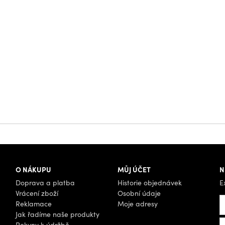
O NÁKUPU
MŮJ ÚČET
N
Doprava a platba
Historie objednávek
E
Vrácení zboží
Osobní údaje
Reklamace
Moje adresy
Jak řadíme naše produkty
Pokyny k údržbě