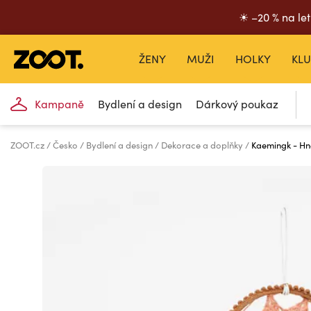
☀ –20 % na let
ŽENY
MUŽI
HOLKY
KLU
Kampaně
Bydlení a design
Dárkový poukaz
ZOOT.cz
Česko
Bydlení a design
Dekorace a doplňky
Kaemingk - Hn