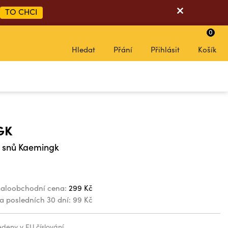
TO CHCI
0
Hledat
Přání
Přihlásit
Košík
GK
 snů Kaemingk
aloobchodní cena:
299 Kč
za posledních 30 dní:
99 Kč
vedeny v EU číslování.