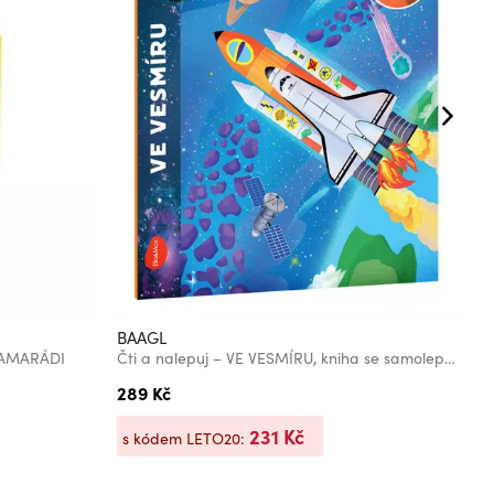
BAAGL
B
KAMARÁDI
Čti a nalepuj – VE VESMÍRU, kniha se samolepkami
289 Kč
2
231 Kč
s kódem LETO20:
s