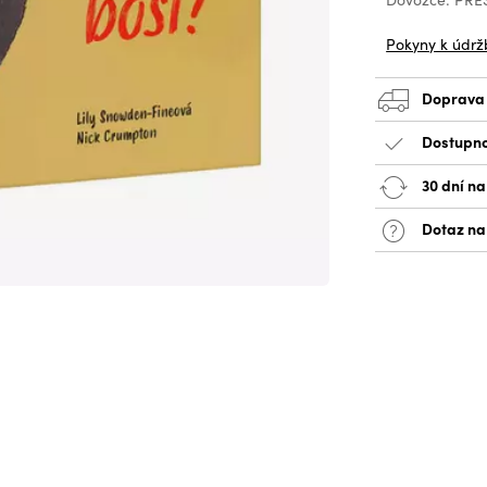
Pokyny k údrž
Doprava
Dostupno
30 dní na
Dotaz na