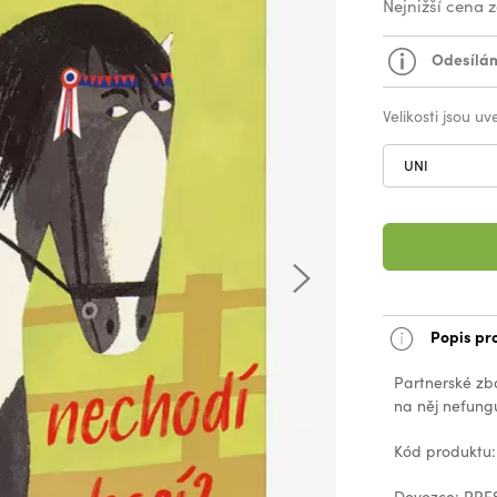
Nejnižší cena 
Odesílám
Velikosti jsou u
UNI
Popis pr
Partnerské zb
na něj nefungu
Kód produktu
Dovozce: PRES