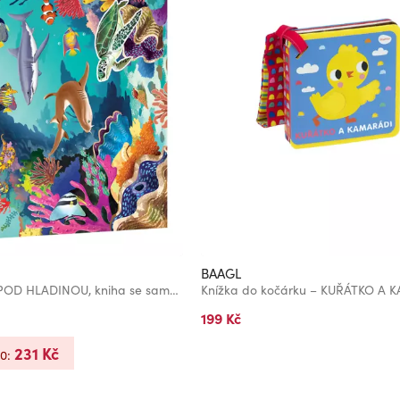
BAAGL
Čti a nalepuj – POD HLADINOU, kniha se samolepkami
Knížka do kočárku – KUŘÁTKO A 
199 Kč
231 Kč
20: