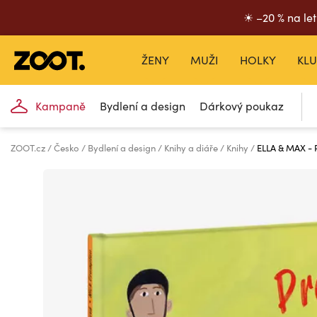
☀ –20 % na let
ŽENY
MUŽI
HOLKY
KLU
Kampaně
Bydlení a design
Dárkový poukaz
ZOOT.cz
Česko
Bydlení a design
Knihy a diáře
Knihy
ELLA & MAX -