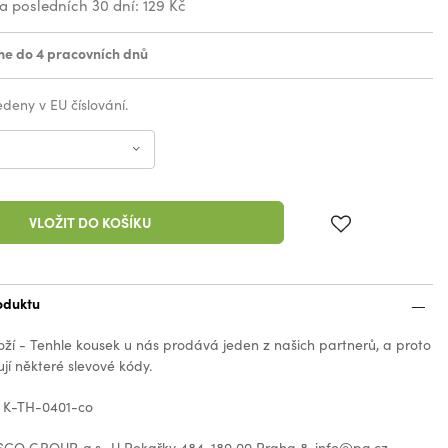
za posledních 30 dní:
129 Kč
e do 4 pracovních dnů
vedeny v EU číslování.
VLOŽIT DO KOŠÍKU
oduktu
oží - Tenhle kousek u nás prodává jeden z našich partnerů, a proto
jí některé slevové kódy.
: K-TH-0401-co
CO GROUP, a.s., U Pekařky 484, 180 00 Praha 8, info@pg.cz