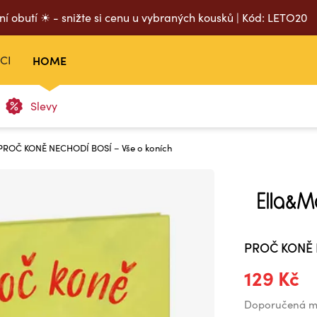
ní obutí ☀ - snižte si cenu u vybraných kousků | Kód: LETO20
CI
HOME
Slevy
 PROČ KONĚ NECHODÍ BOSÍ – Vše o koních
PROČ KONĚ N
129 Kč
Doporučená m