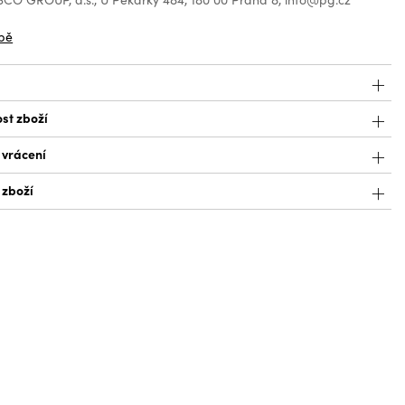
bě
st zboží
 vrácení
 zboží