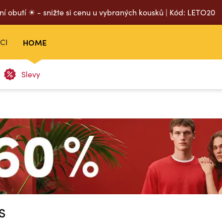
ní obutí ☀ - snižte si cenu u vybraných kousků | Kód: LETO20
CI
HOME
Slevy
S