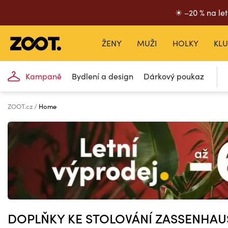
☀ –20 % na let
ŽENY
MUŽI
HOLKY
KLU
Kampaně
Bydlení a design
Dárkový poukaz
ZOOT.cz
Home
DOPLŇKY KE STOLOVÁNÍ ZASSENHAU