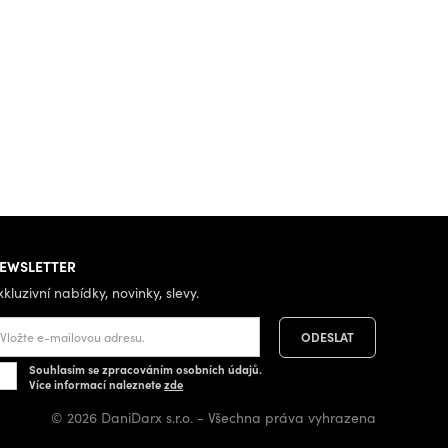
EWSLETTER
xkluzivní nabídky, novinky, slevy.
Souhlasím se zpracováním osobních údajů.
Více informací naleznete
zde
© 2026 DaniDarx s.r.o. - Všechna práva vyhrazena