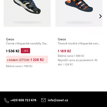
Geox
Geox
Černé chlapecké sandály Geox Borealis
Tmavě modré chlapecké sandály Geox S. Fusbetto Pro
1 536 Kč
1 189 Kč
-15%
Běžná cena
1 399 Kč
1 228 Kč
s kódem LETO20:
Nejnižší cena za posledních 30
dní: 1 129 Kč
Běžná cena
1 799 Kč
+420 606 723 678
info@zoot.cz