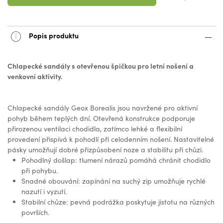
Popis produktu
Chlapecké sandály s otevřenou špičkou pro letní nošení a
venkovní aktivity.
Chlapecké sandály Geox Borealis jsou navržené pro aktivní
pohyb během teplých dní. Otevřená konstrukce podporuje
přirozenou ventilaci chodidla, zatímco lehké a flexibilní
provedení přispívá k pohodlí při celodenním nošení. Nastavitelné
pásky umožňují dobré přizpůsobení noze a stabilitu při chůzi.
Pohodlný došlap: tlumení nárazů pomáhá chránit chodidlo
při pohybu.
Snadné obouvání: zapínání na suchý zip umožňuje rychlé
nazutí i vyzutí.
Stabilní chůze: pevná podrážka poskytuje jistotu na různých
površích.