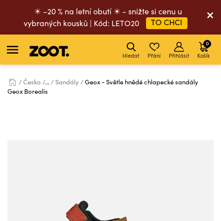
☀ –20 % na letní obutí ☀ - snižte si cenu u
TO CHCI
vybraných kousků | Kód: LETO20
0
Hledat
Přání
Přihlásit
Košík
Česko
...
Sandály
Geox - Světle hnědé chlapecké sandály
Geox Borealis