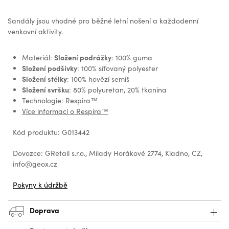
Sandály jsou vhodné pro běžné letní nošení a každodenní
venkovní aktivity.
Složení podrážky
Materiál:
: 100% guma
Složení podšívky
: 100% síťovaný polyester
Složení stélky
: 100% hovězí semiš
Složení svršku
: 80% polyuretan, 20% tkanina
Technologie: Respira™
Více informací o Respira™
Kód produktu: G013442
Dovozce: GRetail s.r.o., Milady Horákové 2774, Kladno, CZ,
info@geox.cz
Pokyny k údržbě
Doprava