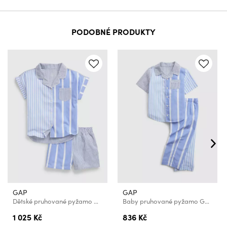
PODOBNÉ PRODUKTY
GAP
GAP
Dětské pruhované pyžamo GAP
Baby pruhované pyžamo GAP
1 025 Kč
836 Kč