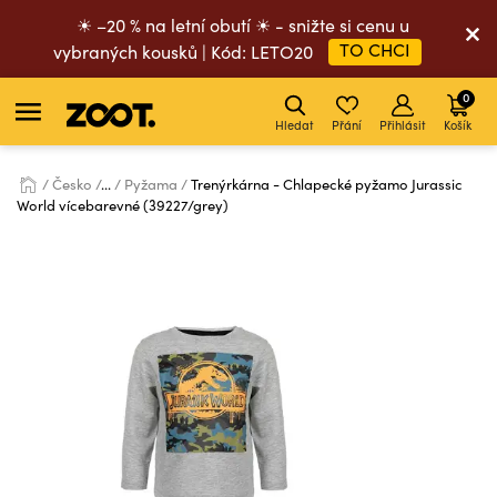
☀ –20 % na letní obutí ☀ - snižte si cenu u
TO CHCI
vybraných kousků | Kód: LETO20
0
Hledat
Přání
Přihlásit
Košík
Česko
...
Pyžama
Trenýrkárna - Chlapecké pyžamo Jurassic
World vícebarevné (39227/grey)