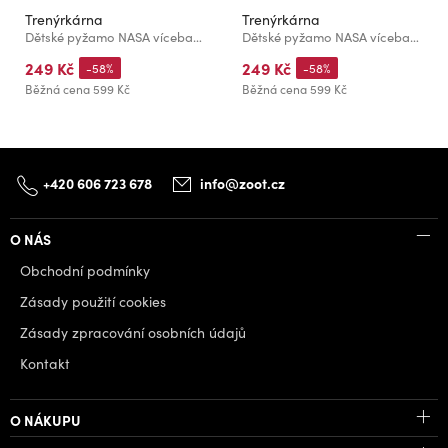
Trenýrkárna
Trenýrkárna
Dětské pyžamo NASA vícebarevné (39232/white)
Dětské pyžamo NASA vícebarevné (39233/black)
249 Kč
249 Kč
-58%
-58%
Běžná cena
599 Kč
Běžná cena
599 Kč
+420 606 723 678
info@zoot.cz
O NÁS
Obchodní podmínky
Zásady použití cookies
Zásady zpracování osobních údajů
Kontakt
O NÁKUPU