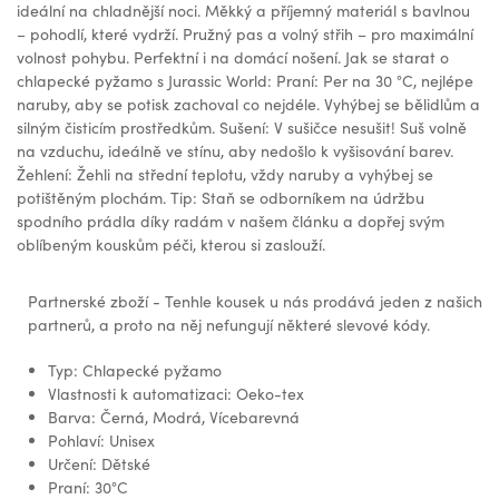
ideální na chladnější noci. Měkký a příjemný materiál s bavlnou
– pohodlí, které vydrží. Pružný pas a volný střih – pro maximální
volnost pohybu. Perfektní i na domácí nošení. Jak se starat o
chlapecké pyžamo s Jurassic World: Praní: Per na 30 °C, nejlépe
naruby, aby se potisk zachoval co nejdéle. Vyhýbej se bělidlům a
silným čisticím prostředkům. Sušení: V sušičce nesušit! Suš volně
na vzduchu, ideálně ve stínu, aby nedošlo k vyšisování barev.
Žehlení: Žehli na střední teplotu, vždy naruby a vyhýbej se
potištěným plochám. Tip: Staň se odborníkem na údržbu
spodního prádla díky radám v našem článku a dopřej svým
oblíbeným kouskům péči, kterou si zaslouží.
Partnerské zboží - Tenhle kousek u nás prodává jeden z našich
partnerů, a proto na něj nefungují některé slevové kódy.
Typ: Chlapecké pyžamo
Vlastnosti k automatizaci: Oeko-tex
Barva: Černá, Modrá, Vícebarevná
Pohlaví: Unisex
Určení: Dětské
Praní: 30°C