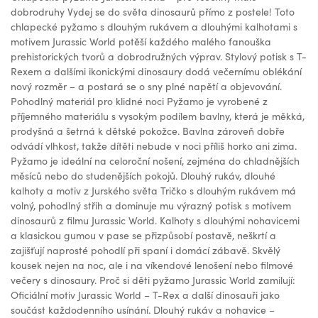
dobrodruhy Vydej se do světa dinosaurů přímo z postele! Toto
chlapecké pyžamo s dlouhým rukávem a dlouhými kalhotami s
motivem Jurassic World potěší každého malého fanouška
prehistorických tvorů a dobrodružných výprav. Stylový potisk s T-
Rexem a dalšími ikonickými dinosaury dodá večernímu oblékání
nový rozměr – a postará se o sny plné napětí a objevování.
Pohodlný materiál pro klidné noci Pyžamo je vyrobené z
příjemného materiálu s vysokým podílem bavlny, která je měkká,
prodyšná a šetrná k dětské pokožce. Bavlna zároveň dobře
odvádí vlhkost, takže dítěti nebude v noci příliš horko ani zima.
Pyžamo je ideální na celoroční nošení, zejména do chladnějších
měsíců nebo do studenějších pokojů. Dlouhý rukáv, dlouhé
kalhoty a motiv z Jurského světa Tričko s dlouhým rukávem má
volný, pohodlný střih a dominuje mu výrazný potisk s motivem
dinosaurů z filmu Jurassic World. Kalhoty s dlouhými nohavicemi
a klasickou gumou v pase se přizpůsobí postavě, neškrtí a
zajišťují naprosté pohodlí při spaní i domácí zábavě. Skvělý
kousek nejen na noc, ale i na víkendové lenošení nebo filmové
večery s dinosaury. Proč si děti pyžamo Jurassic World zamilují:
Oficiální motiv Jurassic World – T-Rex a další dinosauři jako
součást každodenního usínání. Dlouhý rukáv a nohavice –