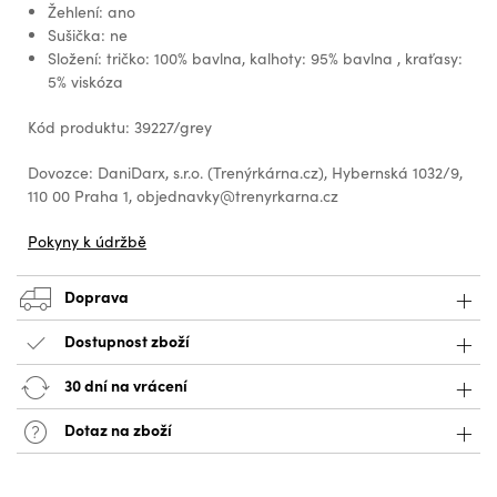
Žehlení: ano
Sušička: ne
Složení: tričko: 100% bavlna, kalhoty: 95% bavlna , kraťasy:
5% viskóza
Kód produktu: 39227/grey
Dovozce: DaniDarx, s.r.o. (Trenýrkárna.cz), Hybernská 1032/9,
110 00 Praha 1, objednavky@trenyrkarna.cz
Pokyny k údržbě
Doprava
Dostupnost zboží
30 dní na vrácení
Dotaz na zboží