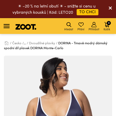
☀ –20 % na letní obutí ☀ - snižte si cenu u
TO CHCI
vybraných kousků | Kód: LETO20
0
Hledat
Přání
Přihlásit
Košík
Česko
...
Dvoudílné plavky
DORINA - Tmavě modrý dámský
spodní díl plavek DORINA Monte-Carlo