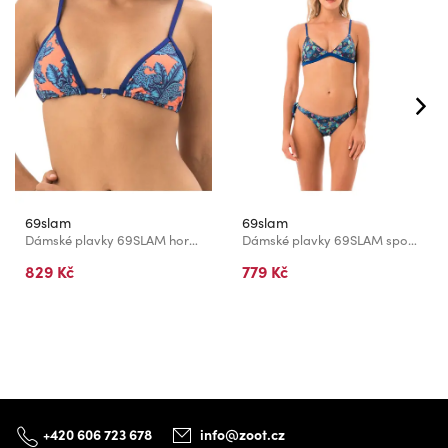
69slam
69slam
Dámské plavky 69SLAM horní díl JUNGLE BLUE GRACE TRIANGLE
Dámské plavky 69SLAM spodní díl BIRD PARADISE KHLOE CHEEKY
829 Kč
779 Kč
+420 606 723 678
info@zoot.cz