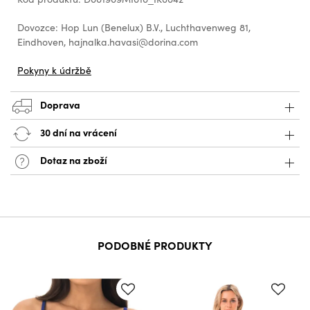
Dovozce: Hop Lun (Benelux) B.V., Luchthavenweg 81,
Eindhoven, hajnalka.havasi@dorina.com
Pokyny k údržbě
Doprava
30 dní na vrácení
Dotaz na zboží
PODOBNÉ PRODUKTY