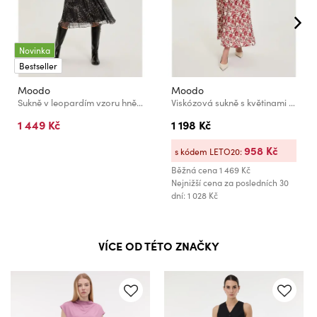
Novinka
Bestseller
Moodo
Moodo
Sukně v leopardím vzoru hnědá Moodo
Viskózová sukně s květinami béžová Moodo
1 449 Kč
1 198 Kč
958 Kč
s kódem LETO20:
Běžná cena
1 469 Kč
Nejnižší cena za posledních 30
dní: 1 028 Kč
VÍCE OD TÉTO ZNAČKY