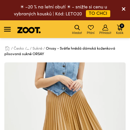
☀ –20 % na letní obutí ☀ - snižte si cenu u
TO CHCI
vybraných kousků | Kód: LETO20
0
Hledat
Přání
Přihlásit
Košík
Česko
...
Sukně
Orsay - Světle hnědá dámská koženková
plisovaná sukně ORSAY