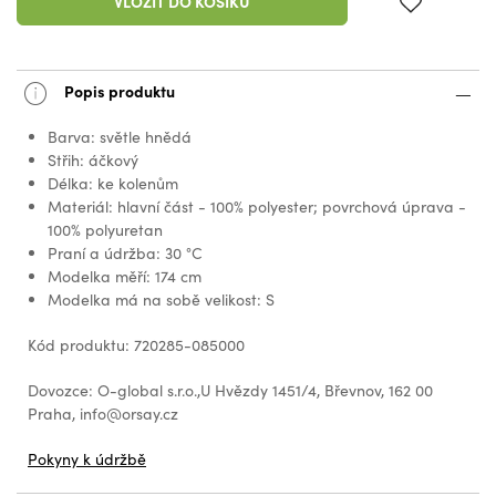
VLOŽIT DO KOŠÍKU
Popis produktu
Barva: světle hnědá
Střih: áčkový
Délka: ke kolenům
Materiál: hlavní část - 100% polyester; povrchová úprava -
100% polyuretan
Praní a údržba: 30 °C
Modelka měří: 174 cm
Modelka má na sobě velikost: S
Kód produktu: 720285-085000
Dovozce: O-global s.r.o.,U Hvězdy 1451/4, Břevnov, 162 00
Praha, info@orsay.cz
Pokyny k údržbě