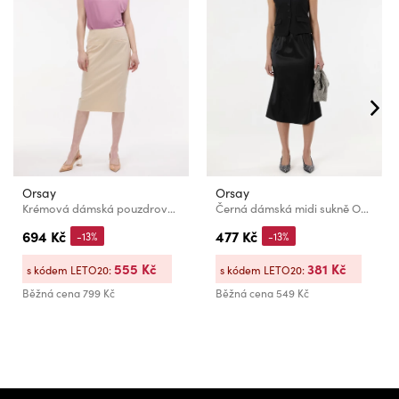
Orsay
Orsay
Krémová dámská pouzdrová sukně s proužkem ORSAY
Černá dámská midi sukně ORSAY
694 Kč
477 Kč
-13%
-13%
555 Kč
381 Kč
s kódem LETO20:
s kódem LETO20:
Běžná cena
799 Kč
Běžná cena
549 Kč