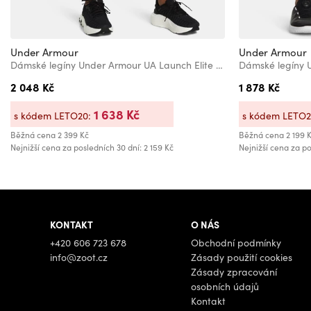
Under Armour
Under Armour
Dámské legíny Under Armour UA Launch Elite Ankle Tights
2 048 Kč
1 878 Kč
1 638 Kč
s kódem LETO20:
s kódem LETO
Běžná cena
2 399 Kč
Běžná cena
2 199 
Nejnižší cena za posledních 30 dní: 2 159 Kč
Nejnižší cena za po
KONTAKT
O NÁS
+420 606 723 678
Obchodní podmínky
info@zoot.cz
Zásady použití cookies
Zásady zpracování
osobních údajů
Kontakt