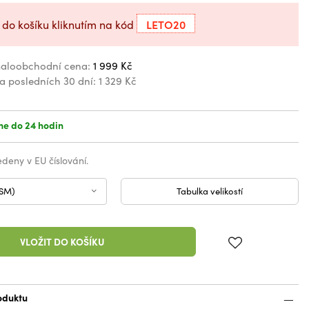
LETO20
 do košíku kliknutím na kód
aloobchodní cena:
1 999 Kč
za posledních 30 dní:
1 329 Kč
e do 24 hodin
vedeny v EU číslování.
 SM)
Tabulka velikostí
VLOŽIT DO KOŠÍKU
oduktu