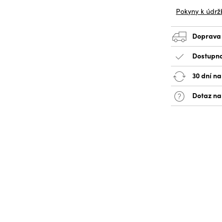
Pokyny k údrž
Doprava
Dostupno
30 dní na
Dotaz na