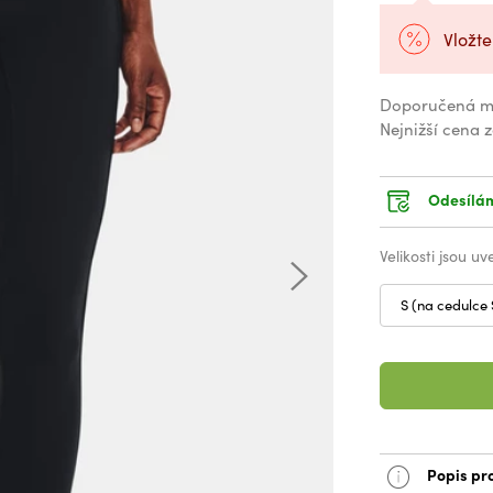
Vložte
Doporučená m
Nejnižší cena 
Odesílám
Velikosti jsou u
S (na cedulce
Popis pr