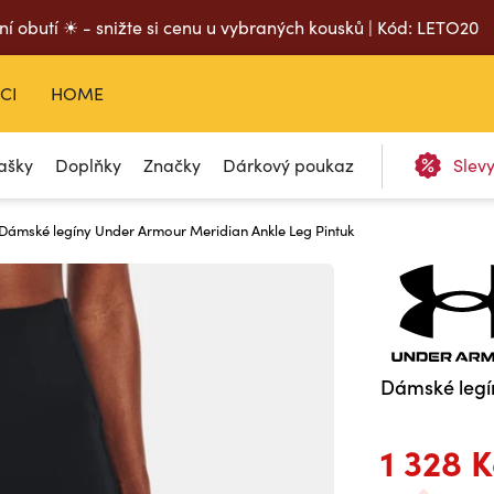
ní obutí ☀ - snižte si cenu u vybraných kousků | Kód: LETO20
CI
HOME
ašky
Doplňky
Značky
Dárkový poukaz
Slev
Dámské legíny Under Armour Meridian Ankle Leg Pintuk
Dámské legí
1 328 