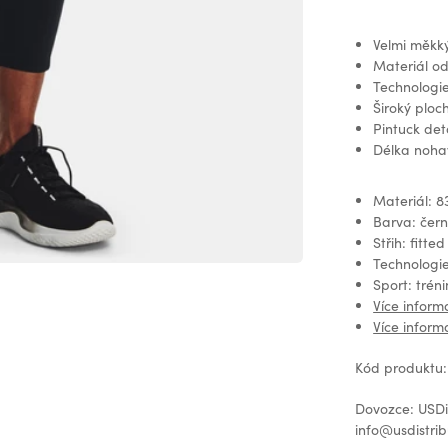
Velmi měkký
Materiál od
Technologi
Široký ploc
Pintuck det
Délka nohav
Materiál: 8
Barva: čer
Střih: fitted
Technologi
Sport: tréni
Více inform
Více inform
Kód produktu:
Dovozce: USDis
info@usdistrib