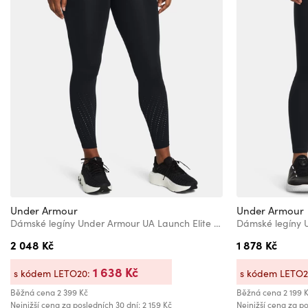
Under Armour
Under Armour
Dámské legíny Under Armour UA Launch Elite Ankle Tights
2 048 Kč
1 878 Kč
1 638 Kč
s kódem LETO20:
s kódem LETO
Běžná cena
2 399 Kč
Běžná cena
2 199 
Nejnižší cena za posledních 30 dní: 2 159 Kč
Nejnižší cena za po