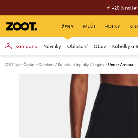
☀ –20 % na let
ŽENY
MUŽI
HOLKY
KLU
Kampaně
Novinky
Oblečení
Obuv
Kabelky a t
ZOOT.cz
Česko
Oblečení
Kalhoty a tepláky
Legíny
Under Armour - 