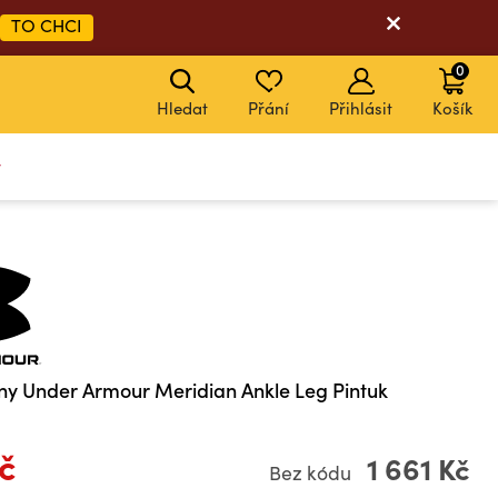
TO CHCI
0
Hledat
Přání
Přihlásit
Košík
y
ny Under Armour Meridian Ankle Leg Pintuk
Kč
1 661 Kč
Bez kódu