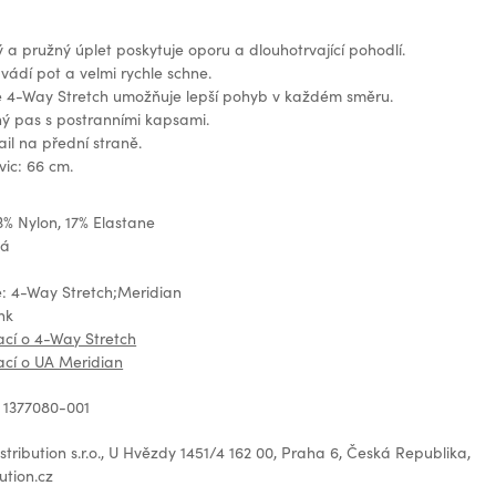
 a pružný úplet poskytuje oporu a dlouhotrvající pohodlí.
vádí pot a velmi rychle schne.
e 4-Way Stretch umožňuje lepší pohyb v každém směru.
hý pas s postranními kapsami.
ail na přední straně.
ic: 66 cm.
3% Nylon, 17% Elastane
ná
e: 4-Way Stretch;Meridian
nk
ací o 4-Way Stretch
ací o UA Meridian
 1377080-001
tribution s.r.o., U Hvězdy 1451/4 162 00, Praha 6, Česká Republika,
ution.cz