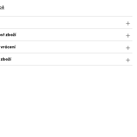
bě
st zboží
 vrácení
 zboží