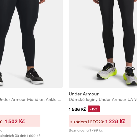
Under Armour
Dámské legíny Under Armour Meridian Ankle Leg
1 536 Kč
-15%
1 502 Kč
1 228 Kč
20:
s kódem LETO20:
Kč
Běžná cena
1 799 Kč
sledních 30 dní: 1 699 Kč