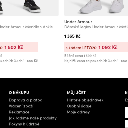
Under Armour
Dámské legíny Under Armour Meridian Ankle Leg
1 365 Kč
1 502 Kč
1 092 Kč
20:
s kódem LETO20:
Kč
Běžná cena
1 599 Kč
sledních 30 dní: 1 699 Kč
Nejnižší cena za posledních 30 dní: 1 098
O NÁKUPU
MŮJ ÚČET
N
Doprava a platba
Historie objednávek
E
Vrácení zboží
Osobní údaje
Reklamace
Moje adresy
Jak řadíme naše produkty
Pokyny k údržbě