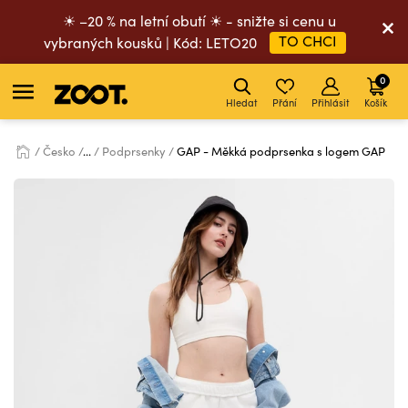
☀ –20 % na letní obutí ☀ - snižte si cenu u
TO CHCI
vybraných kousků | Kód: LETO20
0
Hledat
Přání
Přihlásit
Košík
Česko
...
Podprsenky
GAP - Měkká podprsenka s logem GAP