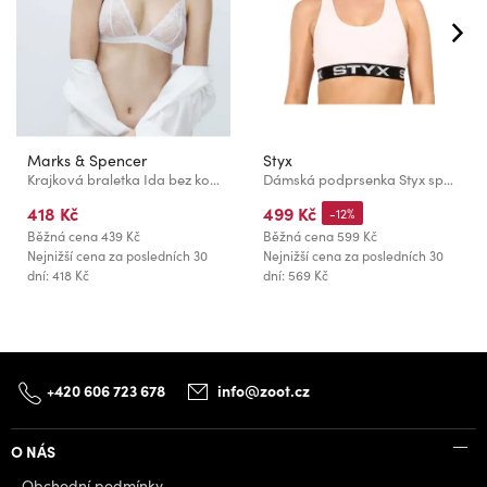
Marks & Spencer
Styx
Krajková braletka Ida bez kostic (A–E) Marks & Spencer bílá
Dámská podprsenka Styx sport bílá
418 Kč
499 Kč
-12%
Běžná cena
439 Kč
Běžná cena
599 Kč
Nejnižší cena za posledních 30
Nejnižší cena za posledních 30
dní: 418 Kč
dní: 569 Kč
+420 606 723 678
info@zoot.cz
O NÁS
Obchodní podmínky