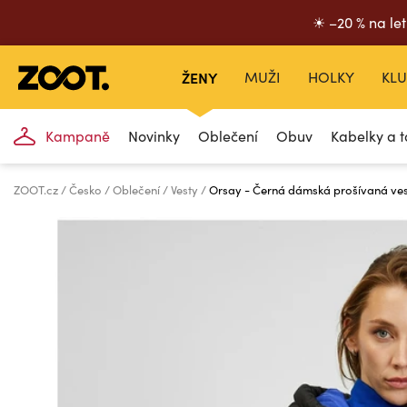
☀ –20 % na let
ŽENY
MUŽI
HOLKY
KLU
Kampaně
Novinky
Oblečení
Obuv
Kabelky a t
ZOOT.cz
Česko
Oblečení
Vesty
Orsay - Černá dámská prošívaná ve