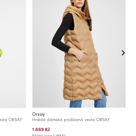
Orsay
O
vesta ORSAY
Hnědá dámská prošívaná vesta ORSAY
Š
1 869 Kč
1
Běžná cena
2 199 Kč
Bě