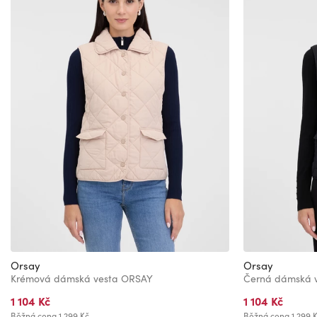
Orsay
Orsay
Krémová dámská vesta ORSAY
Černá dámská 
1 104 Kč
1 104 Kč
Běžná cena
1 299 Kč
Běžná cena
1 299 