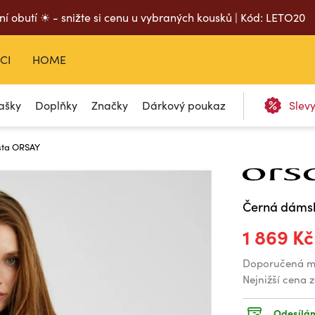
ní obutí ☀ - snižte si cenu u vybraných kousků | Kód: LETO20
CI
HOME
ašky
Doplňky
Značky
Dárkový poukaz
Slev
sta ORSAY
Černá dámsk
1 869 Kč
Doporučená m
Nejnižší cena 
Odesílám