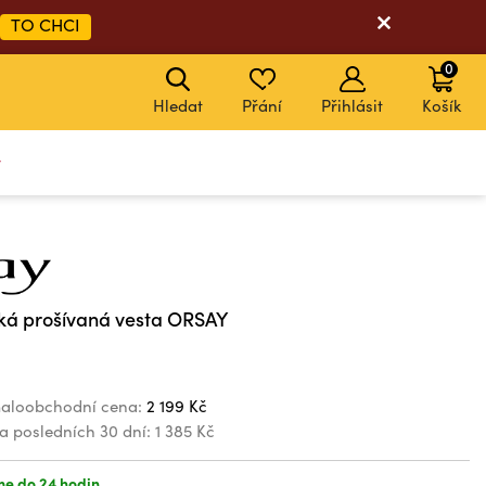
TO CHCI
0
Hledat
Přání
Přihlásit
Košík
y
á prošívaná vesta ORSAY
aloobchodní cena:
2 199 Kč
za posledních 30 dní:
1 385 Kč
e do 24 hodin