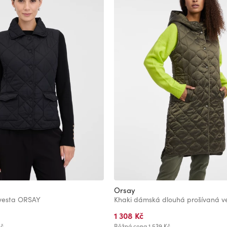
Orsay
vesta ORSAY
Khaki dámská dlouhá prošívaná 
1 308 Kč
Kč
Běžná cena
1 539 Kč