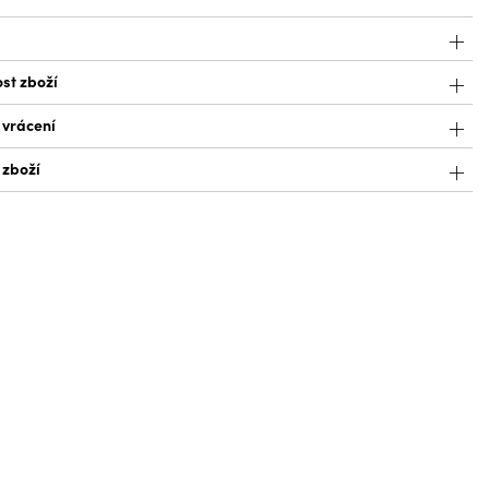
st zboží
 vrácení
 zboží