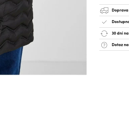
Doprava
Dostupno
30 dní na
Dotaz na