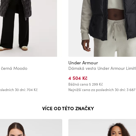
Under Armour
a černá Moodo
4 504 Kč
Běžná cena
5 299 Kč
sledních 30 dní: 704 Kč
Nejnižší cena za posledních 30 dní: 3 687
VÍCE OD TÉTO ZNAČKY