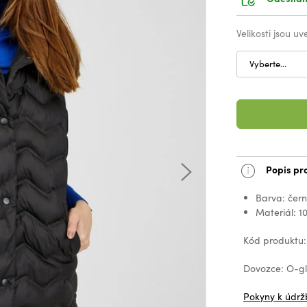
Velikosti jsou u
Vyberte...
Popis pr
Barva: čer
Materiál: 1
Kód produktu
Dovozce: O-glo
Pokyny k údrž