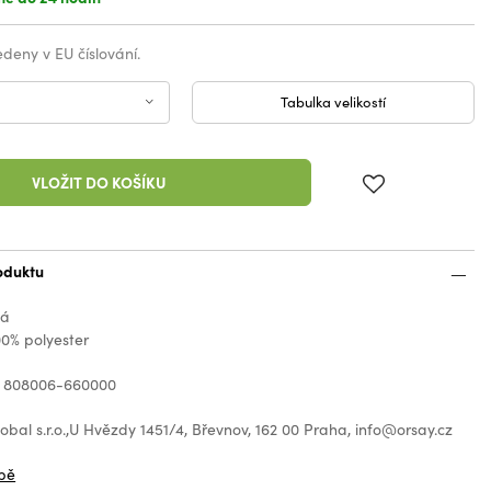
vedeny v EU číslování.
Tabulka velikostí
VLOŽIT DO KOŠÍKU
oduktu
ná
00% polyester
: 808006-660000
bal s.r.o.,U Hvězdy 1451/4, Břevnov, 162 00 Praha, info@orsay.cz
bě