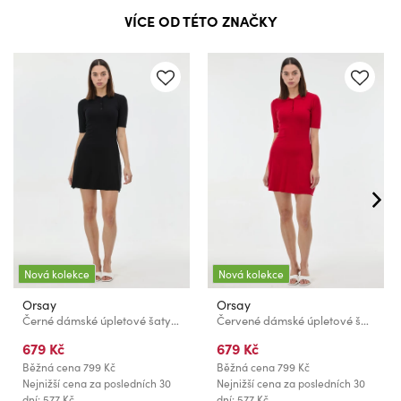
VÍCE OD TÉTO ZNAČKY
Nová kolekce
Nová kolekce
Orsay
Orsay
Černé dámské úpletové šaty ORSAY
Červené dámské úpletové šaty ORSAY
679 Kč
679 Kč
Běžná cena
799 Kč
Běžná cena
799 Kč
Nejnižší cena za posledních 30
Nejnižší cena za posledních 30
dní: 577 Kč
dní: 577 Kč