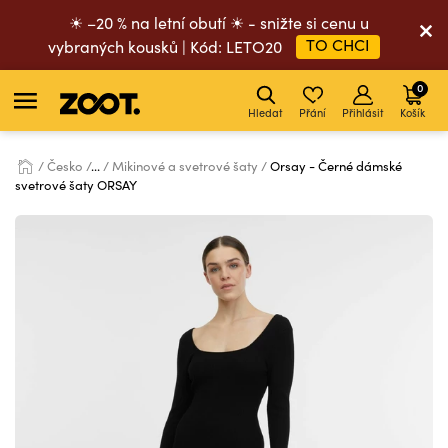
☀ –20 % na letní obutí ☀ - snižte si cenu u
TO CHCI
vybraných kousků | Kód: LETO20
0
Hledat
Přání
Přihlásit
Košík
Česko
...
Mikinové a svetrové šaty
Orsay - Černé dámské
svetrové šaty ORSAY