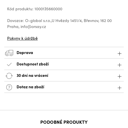
Kód produktu: 1000135660000
Dovozce: O-global s.r.o.,U Hvězdy 1451/4, Břevnov, 162 00
Praha, info@orsay.cz
Pokyny k údržbě
Doprava
Dostupnost zboží
30 dní na vrácení
Dotaz na zboží
PODOBNÉ PRODUKTY