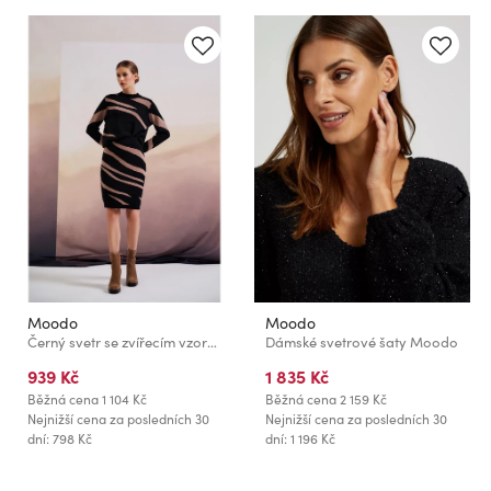
Moodo
Moodo
Černý svetr se zvířecím vzorem Moodo
Dámské svetrové šaty Moodo
939 Kč
1 835 Kč
Běžná cena
1 104 Kč
Běžná cena
2 159 Kč
Nejnižší cena za posledních 30
Nejnižší cena za posledních 30
dní: 798 Kč
dní: 1 196 Kč