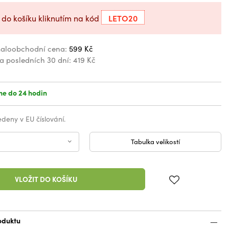
LETO20
 do košíku kliknutím na kód
aloobchodní cena:
599 Kč
za posledních 30 dní:
419 Kč
e do 24 hodin
vedeny v EU číslování.
Tabulka velikostí
VLOŽIT DO KOŠÍKU
oduktu