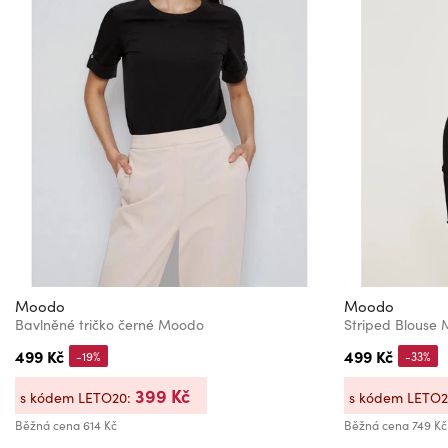
Moodo
Moodo
Bavlněné tričko černé Moodo
Striped Blouse
499 Kč
499 Kč
-19%
-33%
399 Kč
s kódem LETO20:
s kódem LETO
Běžná cena
614 Kč
Běžná cena
749 Kč