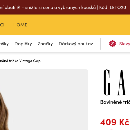
ní obutí ☀ - snižte si cenu u vybraných kousků | Kód: LETO20
CI
HOME
ašky
Doplňky
Značky
Dárkový poukaz
Slev
něné tričko Vintage Gap
Bavlněné tri
409 Kč