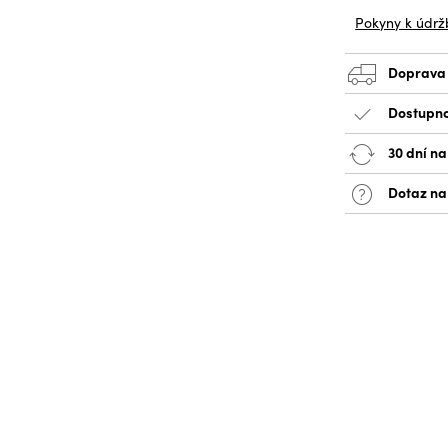
Pokyny k údrž
Doprava
Dostupno
30 dní na
Dotaz na