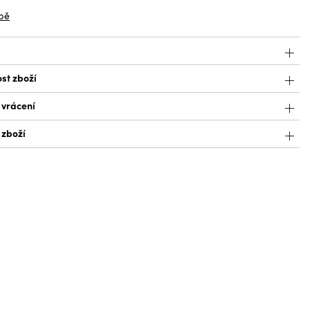
bě
st zboží
 vrácení
 zboží