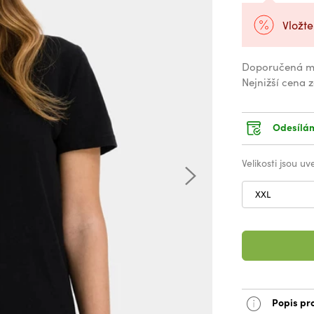
Vložte
Doporučená m
Nejnižší cena 
Odesílám
Velikosti jsou u
XXL
Popis pr