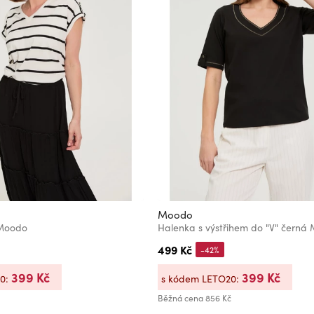
Moodo
 Moodo
Halenka s výstřihem do "V" černá
499 Kč
-42%
399 Kč
399 Kč
20:
s kódem LETO20:
Běžná cena
856 Kč