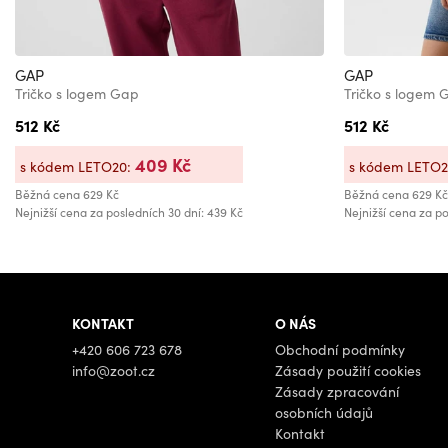
GAP
GAP
Tričko s logem Gap
Tričko s logem 
512 Kč
512 Kč
409 Kč
s kódem LETO20:
s kódem LETO
Běžná cena
629 Kč
Běžná cena
629 Kč
Nejnižší cena za posledních 30 dní: 439 Kč
Nejnižší cena za po
KONTAKT
O NÁS
+420 606 723 678
Obchodní podmínky
info@zoot.cz
Zásady použití cookies
Zásady zpracování
osobních údajů
Kontakt