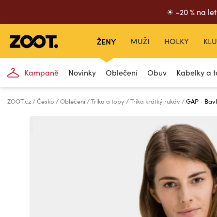
☀ –20 % na let
ŽENY
MUŽI
HOLKY
KLU
Kampaně
Novinky
Oblečení
Obuv
Kabelky a t
ZOOT.cz
Česko
Oblečení
Trika a topy
Trika krátký rukáv
GAP - Bavl