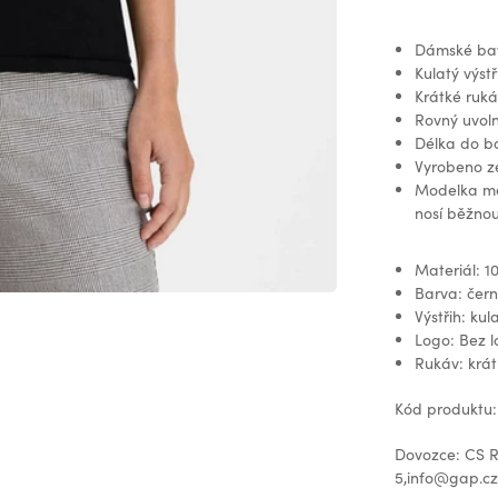
Dámské bavl
Kulatý výstř
Krátké ruká
Rovný uvoln
Délka do b
Vyrobeno z
Modelka měř
nosí běžnou
Materiál: 1
Barva: čer
Výstřih: kul
Logo: Bez 
Rukáv: krát
Kód produktu
Dovozce: CS Re
5,info@gap.c