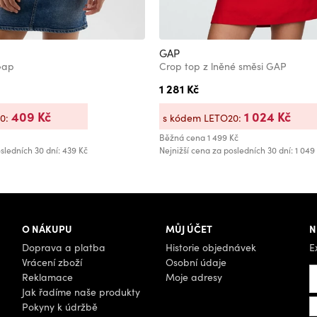
GAP
Gap
Crop top z lněné směsi GAP
1 281 Kč
409 Kč
1 024 Kč
20:
s kódem LETO20:
Běžná cena
1 499 Kč
sledních 30 dní: 439 Kč
Nejnižší cena za posledních 30 dní: 1 049
O NÁKUPU
MŮJ ÚČET
N
Doprava a platba
Historie objednávek
E
Vrácení zboží
Osobní údaje
Reklamace
Moje adresy
Jak řadíme naše produkty
Pokyny k údržbě