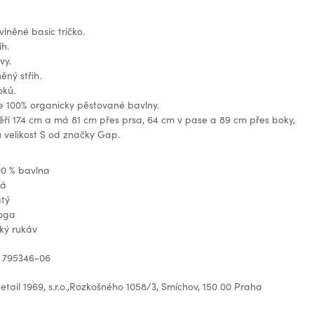
něné basic tričko.
ih.
vy.
ěný střih.
oků.
e 100% organicky pěstované bavlny.
í 174 cm a má 81 cm přes prsa, 64 cm v pase a 89 cm přes boky,
 velikost S od značky Gap.
00 % bavlna
ná
atý
loga
ký rukáv
: 795346-06
tail 1969, s.r.o.,Rozkošného 1058/3, Smíchov, 150 00 Praha
z