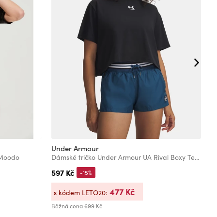
Under Armour
M
 Moodo
Dámské tričko Under Armour UA Rival Boxy Tee Solid
T
597 Kč
3
-15%
477 Kč
s kódem LETO20:
s
Běžná cena
699 Kč
Bě