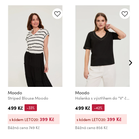
Moodo
Moodo
Striped Blouse Moodo
Halenka s výstřihem do "V" černá Moodo
499 Kč
499 Kč
-33%
-42%
399 Kč
399 Kč
s kódem LETO20:
s kódem LETO20:
Běžná cena
749 Kč
Běžná cena
856 Kč