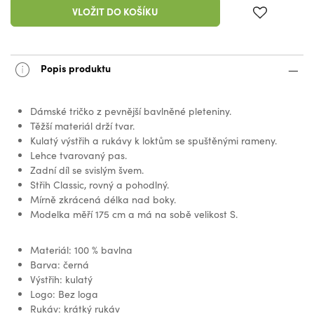
VLOŽIT DO KOŠÍKU
Popis produktu
Dámské tričko z pevnější bavlněné pleteniny.
Těžší materiál drží tvar.
Kulatý výstřih a rukávy k loktům se spuštěnými rameny.
Lehce tvarovaný pas.
Zadní díl se svislým švem.
Střih Classic, rovný a pohodlný.
Mírně zkrácená délka nad boky.
Modelka měří 175 cm a má na sobě velikost S.
Materiál: 100 % bavlna
Barva: černá
Výstřih: kulatý
Logo: Bez loga
Rukáv: krátký rukáv