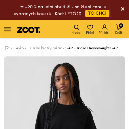
☀ –20 % na letní obutí ☀ - snižte si cenu u
TO CHCI
vybraných kousků | Kód: LETO20
0
Hledat
Přání
Přihlásit
Košík
Česko
...
Trika krátký rukáv
GAP - Tričko Heavyweight GAP