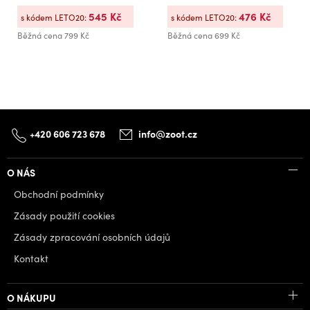
545 Kč
476 Kč
s kódem LETO20:
s kódem LETO20:
Běžná cena
799 Kč
Běžná cena
699 Kč
+420 606 723 678
info@zoot.cz
O NÁS
Obchodní podmínky
Zásady použití cookies
Zásady zpracování osobních údajů
Kontakt
O NÁKUPU