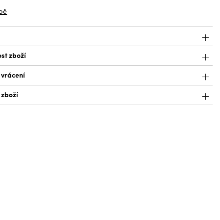
bě
st zboží
 vrácení
 zboží