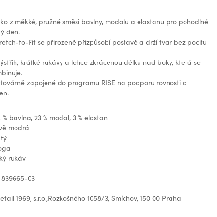
čko z měkké, pružné směsi bavlny, modalu a elastanu pro pohodlné
dý den.
Stretch-to-Fit se přirozeně přizpůsobí postavě a drží tvar bez pocitu
ýstřih, krátké rukávy a lehce zkrácenou délku nad boky, která se
binuje.
 továrně zapojené do programu RISE na podporu rovnosti a
en.
4 % bavlna, 23 % modal, 3 % elastan
avě modrá
atý
loga
ký rukáv
: 839665-03
tail 1969, s.r.o.,Rozkošného 1058/3, Smíchov, 150 00 Praha
z