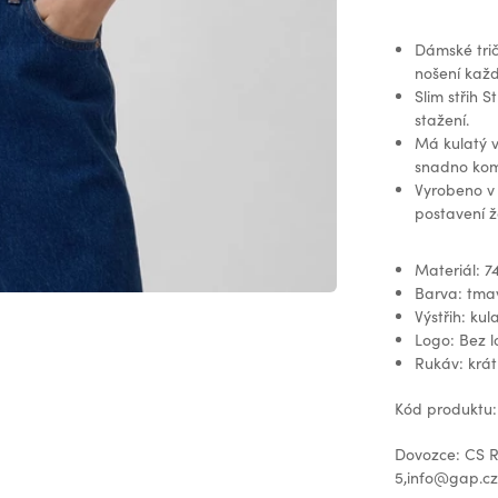
Dámské tri
nošení kaž
Slim střih 
stažení.
Má kulatý v
snadno kom
Vyrobeno v
postavení ž
Materiál: 7
Barva: tm
Výstřih: kul
Logo: Bez 
Rukáv: krát
Kód produktu
Dovozce: CS Re
5,info@gap.c