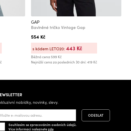
GAP
G
Bavlněné tričko Vintage Gap
Ž
554 Kč
4
Bě
443 Kč
s kódem LETO20:
Běžná cena
599 Kč
Kč
Nejnižší cena za posledních 30 dní: 419 Kč
EWSLETTER
xkluzivní nabídky, novinky, slevy.
Souhlasím se zpracováním osobních údajů.
Více informací naleznete
zde