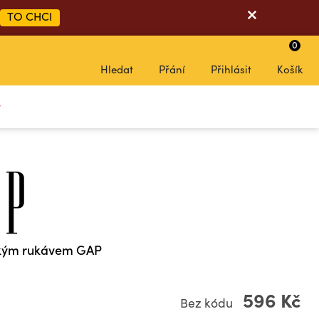
TO CHCI
0
Hledat
Přání
Přihlásit
Košík
y
átkým rukávem GAP
596 Kč
Bez kódu