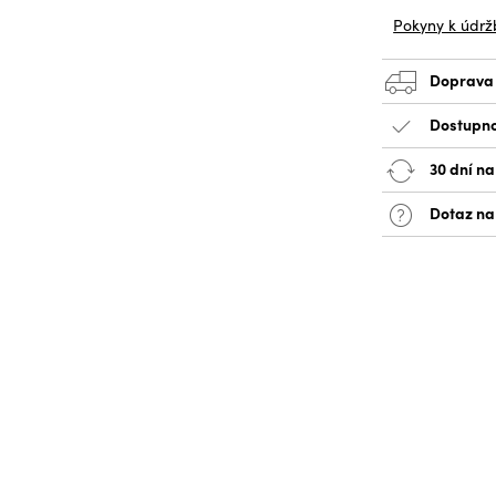
Pokyny k údrž
Doprava
Dostupno
30 dní na
Dotaz na