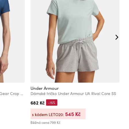
Under Armour
U
Dámské tričko Under Armour HeatGear Crop Mock SS
Dámské tričko Under Armour UA Rival Core SS
682 Kč
1
-15%
545 Kč
s kódem LETO20:
s
Běžná cena
799 Kč
Bě