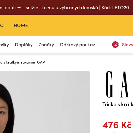
ní obutí ☀ - snižte si cenu u vybraných kousků | Kód: LETO20
CI
HOME
ašky
Doplňky
Značky
Dárkový poukaz
Slev
ko s krátkým rukávem GAP
Tričko s kr
476 Kč