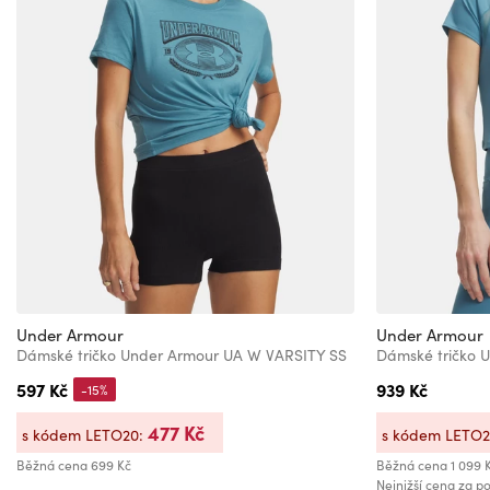
Under Armour
Under Armour
Dámské tričko Under Armour UA W VARSITY SS
Dámské tričko 
597 Kč
939 Kč
-15%
477 Kč
s kódem LETO20:
s kódem LETO
Běžná cena
699 Kč
Běžná cena
1 099 
Nejnižší cena za po