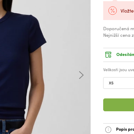
Vložte
Doporučená m
Nejnižší cena 
Odesílám
Velikosti jsou u
XS
Popis pr