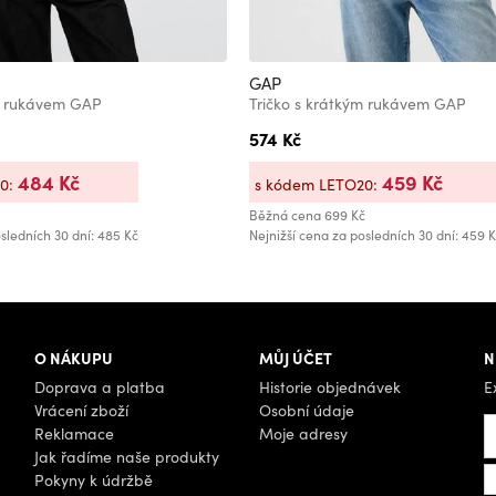
GAP
ým rukávem GAP
Tričko s krátkým rukávem GAP
574 Kč
484 Kč
459 Kč
20:
s kódem LETO20:
Běžná cena
699 Kč
sledních 30 dní: 485 Kč
Nejnižší cena za posledních 30 dní: 459 
O NÁKUPU
MŮJ ÚČET
N
Doprava a platba
Historie objednávek
E
Vrácení zboží
Osobní údaje
Reklamace
Moje adresy
Jak řadíme naše produkty
Pokyny k údržbě