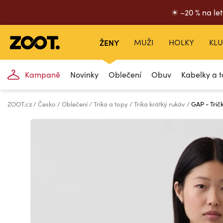
☀ –20 % na let
ŽENY
MUŽI
HOLKY
KLU
Kampaně
Novinky
Oblečení
Obuv
Kabelky a t
ZOOT.cz
Česko
Oblečení
Trika a topy
Trika krátký rukáv
GAP - Trič