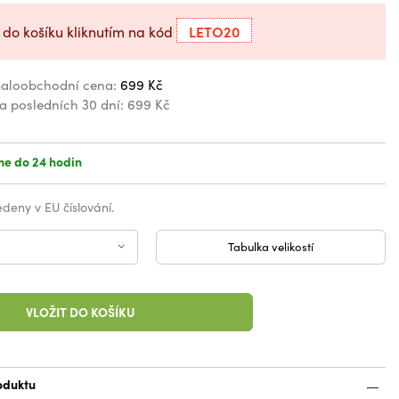
LETO20
 do košíku kliknutím na kód
aloobchodní cena:
699 Kč
za posledních 30 dní:
699 Kč
e do 24 hodin
vedeny v EU číslování.
Tabulka velikostí
VLOŽIT DO KOŠÍKU
oduktu