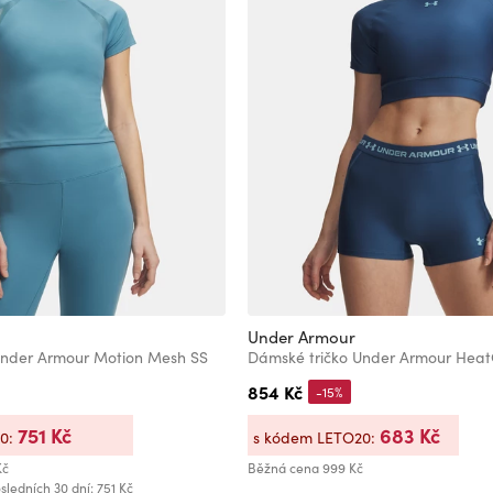
Under Armour
Under Armour Motion Mesh SS
854 Kč
-15%
751 Kč
683 Kč
20:
s kódem LETO20:
Kč
Běžná cena
999 Kč
sledních 30 dní: 751 Kč