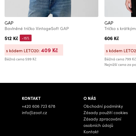
GAP
GAP
Bavlněné tričko VintageSoft GAP
Tričko s krátk
512 Kč
606 Kč
-15%
409 Kč
s kódem LETO20:
s kódem LETO
Běžná cena
599 Kč
Běžná cena
799 Kč
Nejnižší cena za po
KONTAKT
O NÁS
+420 606 723 678
Obchodní podmínky
info@zoot.cz
Zásady použití cookies
Zásady zpracování
osobních údajů
Kontakt