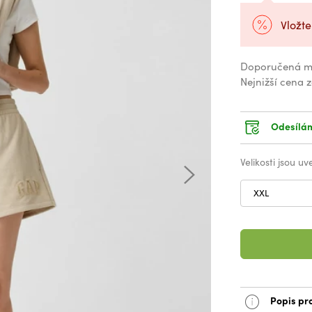
Vložte
Doporučená m
Nejnižší cena 
Odesílám
Velikosti jsou u
XXL
Popis pr