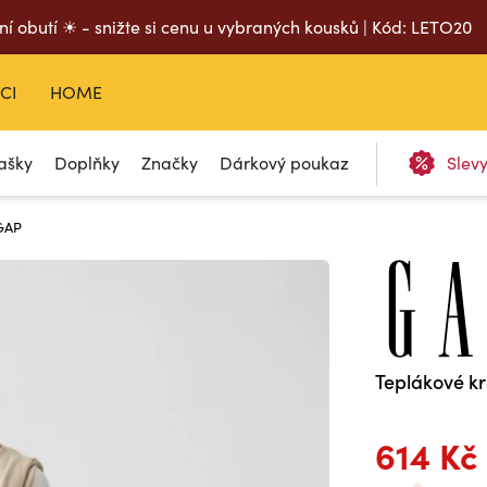
ní obutí ☀ - snižte si cenu u vybraných kousků | Kód: LETO20
CI
HOME
ašky
Doplňky
Značky
Dárkový poukaz
Slev
 GAP
Teplákové k
614 Kč