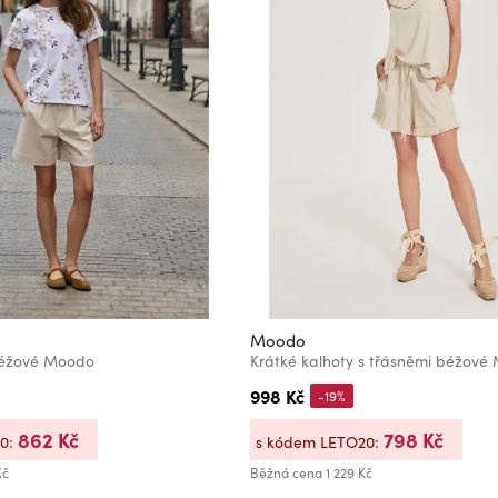
Moodo
béžové Moodo
Krátké kalhoty s třásněmi béžové
998 Kč
-19%
862 Kč
798 Kč
20:
s kódem LETO20:
Kč
Běžná cena
1 229 Kč