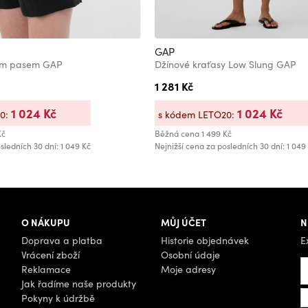
GAP
ným pasem GAP
Džínové kraťasy Low Slung GAP
1 281 Kč
1 024 Kč
1 024 Kč
20:
s kódem LETO20:
Kč
Běžná cena
1 499 Kč
sledních 30 dní: 1 049 Kč
Nejnižší cena za posledních 30 dní: 1 049
O NÁKUPU
MŮJ ÚČET
N
Doprava a platba
Historie objednávek
E
Vrácení zboží
Osobní údaje
Reklamace
Moje adresy
Jak řadíme naše produkty
Pokyny k údržbě