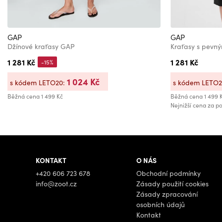
GAP
GAP
Džínové kraťasy GAP
Kraťasy s pev
1 281 Kč
1 281 Kč
-15%
1 024 Kč
s kódem LETO20:
s kódem LETO
Běžná cena
1 499 Kč
Běžná cena
1 499 
Nejnižší cena za po
KONTAKT
O NÁS
+420 606 723 678
Obchodní podmínky
info@zoot.cz
Zásady použití cookies
Zásady zpracování
osobních údajů
Kontakt