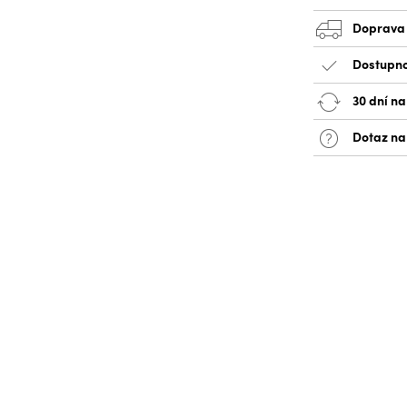
Doprava
Dostupno
30 dní na
Dotaz na