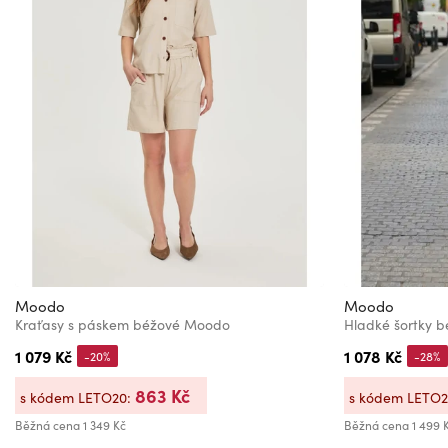
Moodo
Moodo
Kraťasy s páskem béžové Moodo
Hladké šortky 
1 079 Kč
1 078 Kč
-20%
-28%
863 Kč
s kódem LETO20:
s kódem LETO
Běžná cena
1 349 Kč
Běžná cena
1 499 