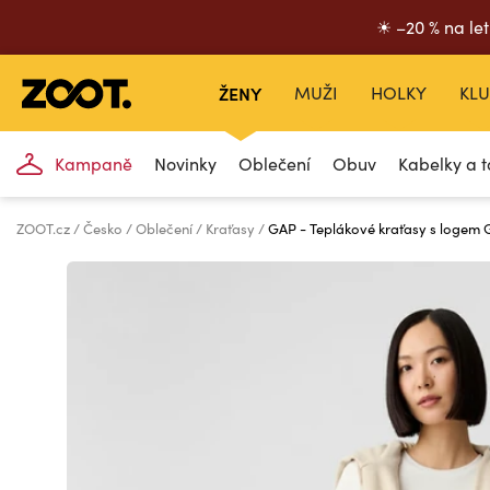
☀ –20 % na let
ŽENY
MUŽI
HOLKY
KLU
Kampaně
Novinky
Oblečení
Obuv
Kabelky a t
ZOOT.cz
Česko
Oblečení
Kraťasy
GAP - Teplákové kraťasy s logem