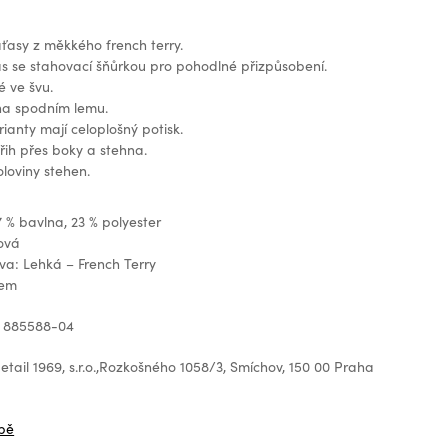
asy z měkkého french terry.
as se stahovací šňůrkou pro pohodlné přizpůsobení.
é ve švu.
a spodním lemu.
ianty mají celoplošný potisk.
řih přes boky a stehna.
loviny stehen.
7 % bavlna, 23 % polyester
ová
ava: Lehká – French Terry
gem
: 885588-04
tail 1969, s.r.o.,Rozkošného 1058/3, Smíchov, 150 00 Praha
z
bě