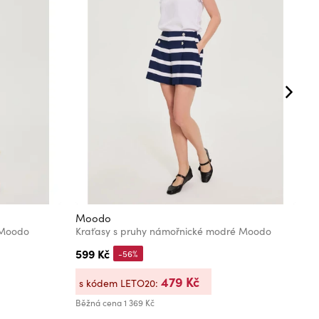
Moodo
G
 Moodo
Kraťasy s pruhy námořnické modré Moodo
L
599 Kč
1
-56%
479 Kč
s kódem LETO20:
s
Běžná cena
1 369 Kč
Bě
Ne