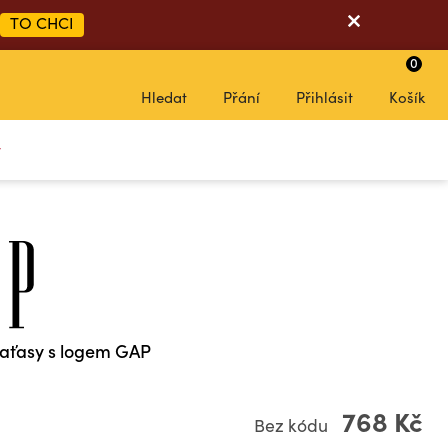
TO CHCI
0
Hledat
Přání
Přihlásit
Košík
y
raťasy s logem GAP
768 Kč
Bez kódu