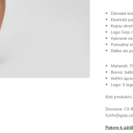
Dámské krať
Elastický p
Kapsy skryt
Logo Gap n
Vybrané var
Pohodlný st
Délka do po
Materiál: 7
Barva: béž
Vnitřní úpr
Logo: S lo
Kód produktu
Dovozce: CS Re
5,info@gap.c
Pokyny k údrž