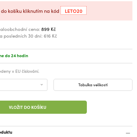
LETO20
 do košíku kliknutím na kód
aloobchodní cena:
899 Kč
za posledních 30 dní:
616 Kč
e do 24 hodin
vedeny v EU číslování.
Tabulka velikostí
VLOŽIT DO KOŠÍKU
oduktu