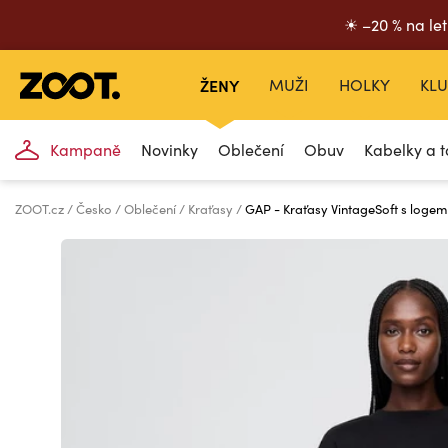
☀ –20 % na let
ŽENY
MUŽI
HOLKY
KLU
Kampaně
Novinky
Oblečení
Obuv
Kabelky a t
ZOOT.cz
Česko
Oblečení
Kraťasy
GAP - Kraťasy VintageSoft s loge