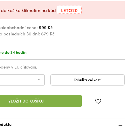
LETO20
 do košíku kliknutím na kód
aloobchodní cena:
999 Kč
za posledních 30 dní:
679 Kč
e do 24 hodin
vedeny v EU číslování.
Tabulka velikostí
VLOŽIT DO KOŠÍKU
oduktu