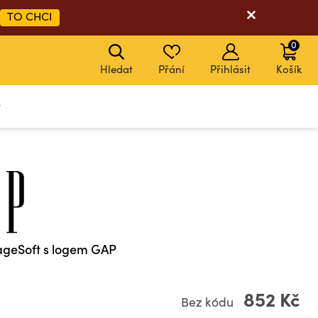
TO CHCI
0
Hledat
Přání
Přihlásit
Košík
y
tageSoft s logem GAP
852 Kč
Bez kódu