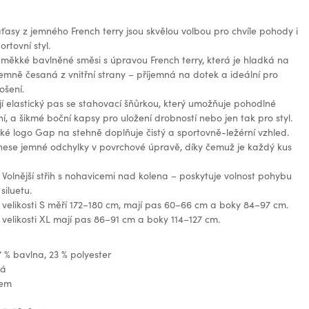
asy z jemného French terry jsou skvělou volbou pro chvíle pohody i
rtovní styl.
měkké bavlněné směsi s úpravou French terry, která je hladká na
emně česaná z vnitřní strany – příjemná na dotek a ideální pro
ošení.
í elastický pas se stahovací šňůrkou, který umožňuje pohodlné
í, a šikmé boční kapsy pro uložení drobností nebo jen tak pro styl.
cké logo Gap na stehně doplňuje čistý a sportovně-ležérní vzhled.
nese jemné odchylky v povrchové úpravě, díky čemuž je každý kus
: Volnější střih s nohavicemi nad kolena – poskytuje volnost pohybu
 siluetu.
velikosti S měří 172–180 cm, mají pas 60–66 cm a boky 84–97 cm.
velikosti XL mají pas 86–91 cm a boky 114–127 cm.
7 % bavlna, 23 % polyester
ná
gem