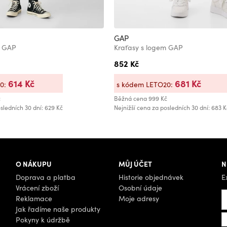
GAP
m GAP
Kraťasy s logem GAP
852 Kč
614 Kč
681 Kč
20:
s kódem LETO20:
č
Běžná cena
999 Kč
sledních 30 dní: 629 Kč
Nejnižší cena za posledních 30 dní: 683 K
O NÁKUPU
MŮJ ÚČET
N
Doprava a platba
Historie objednávek
E
Vrácení zboží
Osobní údaje
Reklamace
Moje adresy
Jak řadíme naše produkty
Pokyny k údržbě