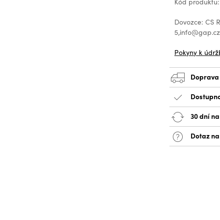
Kód produktu:
Dovozce: CS Re
5,info@gap.c
Pokyny k údrž
Doprava
Dostupno
30 dní na
Dotaz na