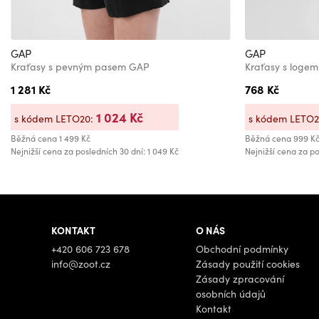
GAP
GAP
Kraťasy s pevným pasem GAP
Kraťasy s loge
1 281 Kč
768 Kč
1 024 Kč
s kódem LETO20:
s kódem LETO
Běžná cena
1 499 Kč
Běžná cena
999 K
Nejnižší cena za posledních 30 dní: 1 049 Kč
Nejnižší cena za po
KONTAKT
O NÁS
+420 606 723 678
Obchodní podmínky
info@zoot.cz
Zásady použití cookies
Zásady zpracování
osobních údajů
Kontakt