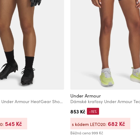
Under Armour
Dámské kraťasy Under Armour HeatGear Shorty
853 Kč
-15%
545 Kč
682 Kč
20:
s kódem LETO20:
Běžná cena
999 Kč