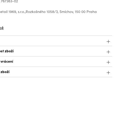
 767363-02
tail 1969, s.r.o.,Rozkošného 1058/3, Smíchov, 150 00 Praha
z
bě
st zboží
 vrácení
 zboží