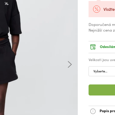
Vložte
Doporučená m
Nejnižší cena 
Odesílám
Velikosti jsou u
Vyberte...
Popis pr