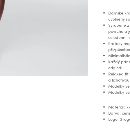
Dámské krať
uvolněný spo
Vyrobené z 
povrchu a j
celodenní n
Kraťasy maj
přizpůsoben
Minimalisti
Každý pár 
originál.
Relaxed fit
a lichotivou
Modelky ve 
Modelky ve 
Materiál: 7
Barva: čer
Logo: S lo