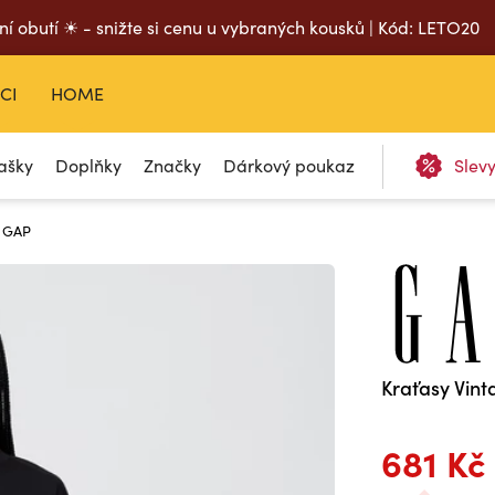
ní obutí ☀ - snižte si cenu u vybraných kousků | Kód: LETO20
CI
HOME
ašky
Doplňky
Značky
Dárkový poukaz
Slev
m GAP
Kraťasy Vin
681 Kč