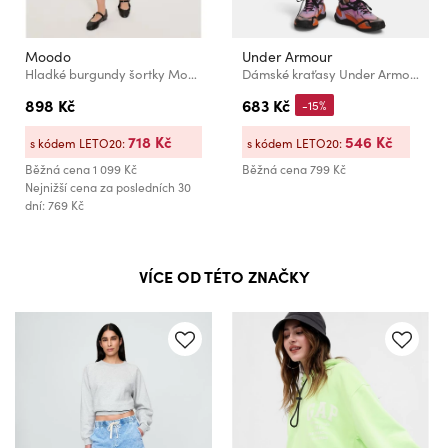
Moodo
Under Armour
Hladké burgundy šortky Moodo
Dámské kraťasy Under Armour Tech Play Up Shorts
898 Kč
683 Kč
-15%
718 Kč
546 Kč
s kódem LETO20:
s kódem LETO20:
Běžná cena
1 099 Kč
Běžná cena
799 Kč
Nejnižší cena za posledních 30
dní: 769 Kč
VÍCE OD TÉTO ZNAČKY