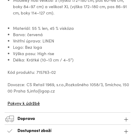
Modelky nosí velikost S (výška 172–180 cm, pas 60–66 cm,
boky 84–97 cm) a velikost XL (výška 172–180 cm, pas 86–91
cm, boky 114–127 cm).
Materiál: 55 % len, 45 % viskóza
Barva: červená
Vnitřní úprava: LINEN
Logo: Bez loga
Výška pasu: High rise
Délka: Krátké (10–13 cm / 4–5″)
Kód produktu: 715763-02
Dovozce: CS Retail 1969, s.r.o.,Rozkošného 1058/3, Smíchov, 150
00 Praha 5,info@gap.cz
Pokyny k údržbě
Doprava
Dostupnost zboží