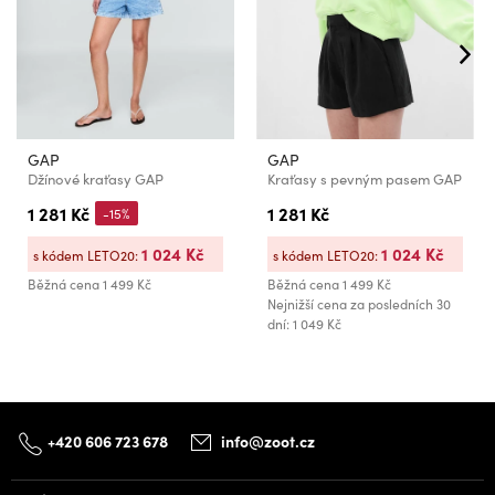
GAP
GAP
Džínové kraťasy GAP
Kraťasy s pevným pasem GAP
1 281 Kč
1 281 Kč
-15%
1 024 Kč
1 024 Kč
s kódem LETO20:
s kódem LETO20:
Běžná cena
1 499 Kč
Běžná cena
1 499 Kč
Nejnižší cena za posledních 30
dní: 1 049 Kč
+420 606 723 678
info@zoot.cz