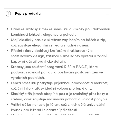
Popis produktu
Dámské kraťasy z měkké směsi lnu a viskózy jsou dokonalou
kombinací lehkosti, elegance a pohodlí.
Mají elastický pas s diskrétním zapínáním na háček a zip,
což zajišťuje elegantní vzhled a snadné nošení.
Přední sklady dodávají kraťasům strukturovaný a
sofistikovaný design, zatímco šikmé kapsy vpředu a zadní
kapsy přidávají praktické detaily.
Kraťasy jsou součástí programů RISE a P.A.C.E., které
podporují rovnost pohlaví a posilování postavení žen ve
výrobních podnicích.
Lehká směs lnu poskytuje příjemnou prodyšnost a měkkost,
což činí tyto kraťasy ideální volbou pro teplé dny.
Klasický střih jemně obepíná pas a je uvolněný přes boky a
stehna, čímž zajišťuje maximální pohodlí a volnost pohybu.
Vnitřní délka nohavic je 10 cm, což z nich dělá univerzální
kousek pro ležérní i elegantní příležitosti.