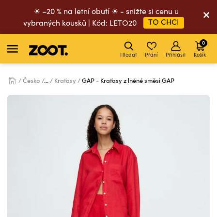
☀ –20 % na letní obutí ☀ - snižte si cenu u
TO CHCI
vybraných kousků | Kód: LETO20
0
Hledat
Přání
Přihlásit
Košík
Česko
...
Kraťasy
GAP - Kraťasy z lněné směsi GAP