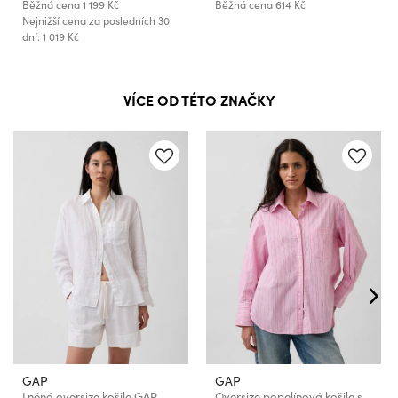
Běžná cena
1 199 Kč
Běžná cena
614 Kč
Nejnižší cena za posledních 30
dní: 1 019 Kč
VÍCE OD TÉTO ZNAČKY
GAP
GAP
Lněná oversize košile GAP
Oversize popelínová košile s logem Big Shirt GAP