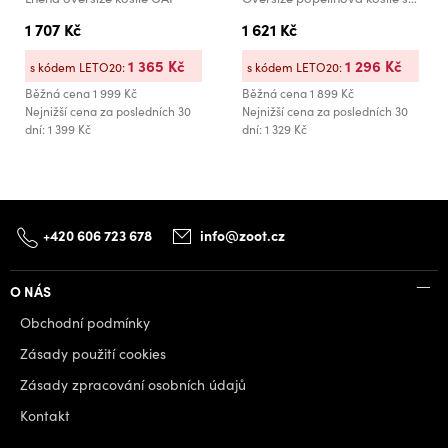
1 707 Kč
1 621 Kč
1 365 Kč
1 296 Kč
s kódem LETO20:
s kódem LETO20:
Běžná cena
1 999 Kč
Běžná cena
1 899 Kč
Nejnižší cena za posledních 30
Nejnižší cena za posledních 30
dní: 1 399 Kč
dní: 1 329 Kč
+420 606 723 678
info@zoot.cz
O NÁS
Obchodní podmínky
Zásady použití cookies
Zásady zpracování osobních údajů
Kontakt