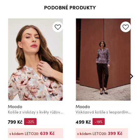
PODOBNÉ PRODUKTY
Moodo
Moodo
Košile z viskózy s květy růžová Moodo
Viskózová košile s leopardím vzorem růžová Moodo
799 Kč
499 Kč
-22%
-19%
639 Kč
399 Kč
s kódem LETO20:
s kódem LETO20: