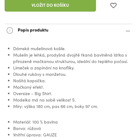
VLOŽIT DO KOŠÍKU
Popis produktu
Dámská mušelínová košile.
Mušelín je lehká, prodyšná dvojitě tkaná bavlněná látka s
přirozeně mačkanou strukturou, ideální do teplého počasí.
Límeček a zapínání na knoflíky.
Dlouhé rukávy s manžetou.
Našitá kapsička.
Mačkaný efekt.
Oversize - Big Shirt.
Modelka má na sobě velikost S.
Míry: výška 180 cm, pas 66 cm, boky 97 cm.
Materiál: 100 % bavlna
Barva: růžová
Vnitřní úprava: GAUZE