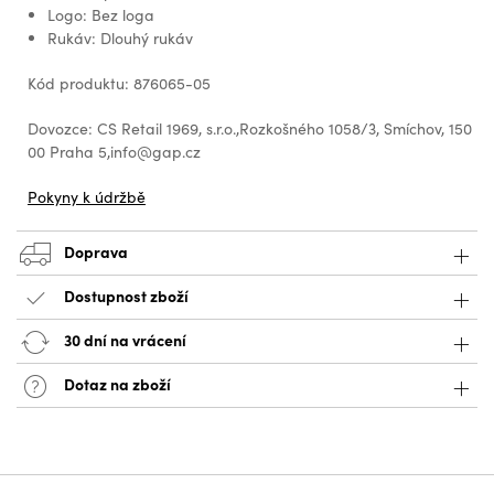
Logo: Bez loga
Rukáv: Dlouhý rukáv
Kód produktu: 876065-05
Dovozce: CS Retail 1969, s.r.o.,Rozkošného 1058/3, Smíchov, 150
00 Praha 5,info@gap.cz
Pokyny k údržbě
Doprava
Dostupnost zboží
30 dní na vrácení
Dotaz na zboží