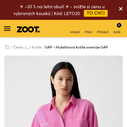
☀ –20 % na letní obutí ☀ - snižte si cenu u
TO CHCI
vybraných kousků | Kód: LETO20
0
Hledat
Přání
Přihlásit
Košík
Česko
...
Košile
GAP - Mušelínová košile oversize GAP