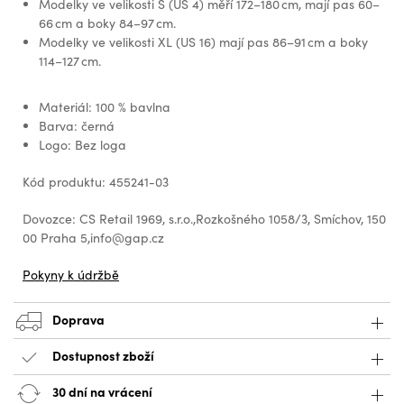
Modelky ve velikosti S (US 4) měří 172–180 cm, mají pas 60–
66 cm a boky 84–97 cm.
Modelky ve velikosti XL (US 16) mají pas 86–91 cm a boky
114–127 cm.
Materiál: 100 % bavlna
Barva: černá
Logo: Bez loga
Kód produktu: 455241-03
Dovozce: CS Retail 1969, s.r.o.,Rozkošného 1058/3, Smíchov, 150
00 Praha 5,info@gap.cz
Pokyny k údržbě
Doprava
Dostupnost zboží
30 dní na vrácení