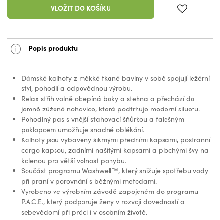
VLOŽIT DO KOŠÍKU
Popis produktu
Dámské kalhoty z měkké tkané bavlny v sobě spojují ležérní
styl, pohodlí a odpovědnou výrobu.
Relax střih volně obepíná boky a stehna a přechází do
jemně zúžené nohavice, která podtrhuje moderní siluetu.
Pohodlný pas s vnější stahovací šňůrkou a falešným
poklopcem umožňuje snadné oblékání.
Kalhoty jsou vybaveny šikmými předními kapsami, postranní
cargo kapsou, zadními našitými kapsami a plochými švy na
kolenou pro větší volnost pohybu.
Součást programu Washwell™, který snižuje spotřebu vody
při praní v porovnání s běžnými metodami.
Vyrobeno ve výrobním závodě zapojeném do programu
P.A.C.E., který podporuje ženy v rozvoji dovedností a
sebevědomí při práci i v osobním životě.