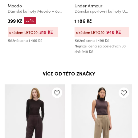
Moodo
Under Armour
Dámské kalhoty Moodo – černé
Dámské sportovní kalhoty Under Armour ArmourSport High Rise Wvn Pn
399 Kč
1 186 Kč
-73%
319 Kč
948 Kč
s kódem LETO20:
s kódem LETO20:
Běžná cena
1 469 Kč
Běžná cena
1 499 Kč
Nejnižší cena za posledních 30
dní: 949 Kč
VÍCE OD TÉTO ZNAČKY