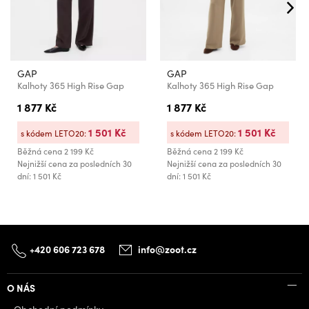
GAP
GAP
Kalhoty 365 High Rise Gap
Kalhoty 365 High Rise Gap
1 877 Kč
1 877 Kč
1 501 Kč
1 501 Kč
s kódem LETO20:
s kódem LETO20:
Běžná cena
2 199 Kč
Běžná cena
2 199 Kč
Nejnižší cena za posledních 30
Nejnižší cena za posledních 30
dní: 1 501 Kč
dní: 1 501 Kč
+420 606 723 678
info@zoot.cz
O NÁS