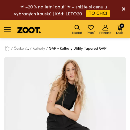
☀ –20 % na letní obutí ☀ - snižte si cenu u
TO CHCI
vybraných kousků | Kód: LETO20
0
Hledat
Přání
Přihlásit
Košík
Česko
...
Kalhoty
GAP - Kalhoty Utility Tapered GAP