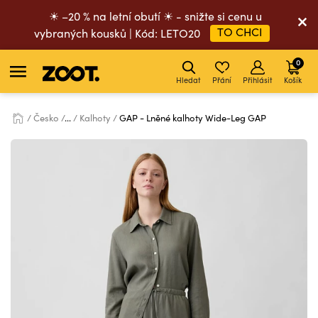
☀ –20 % na letní obutí ☀ - snižte si cenu u
TO CHCI
vybraných kousků | Kód: LETO20
0
Hledat
Přání
Přihlásit
Košík
Česko
...
Kalhoty
GAP - Lněné kalhoty Wide-Leg GAP