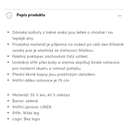
Popis produktu
Dámské kalhoty z lněné směsi jsou lehké a vhodné i na
teplejší dny.
Prodyšný materiál je příjemný na nošení po celý den.Středně
vysoký pas je elastický se stahovací šňůrkou.
Falešný poklopec zachovává čistý vzhled.
Uvolněný střih přes boky a stehna doplňují široké nohavice
pro moderní siluetu a volnost pohybu.
Přední šikmé kapsy jsou praktickým detailem.
Vnitřní délka nohavice je 76 cm.
Materiál: 55 % len, 45 % viskóza
Barva: zelená
Vnitřní úprava: LINEN
Střih: Wide leg
Logo: Bez loga