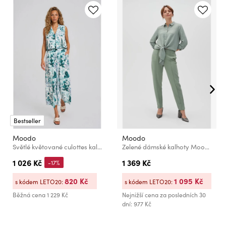
Bestseller
Moodo
Moodo
Světlé květované culottes kalhoty
Zelené dámské kalhoty Moodo
1 026 Kč
1 369 Kč
-17%
820 Kč
1 095 Kč
s kódem LETO20:
s kódem LETO20:
Běžná cena
1 229 Kč
Nejnižší cena za posledních 30
dní: 977 Kč