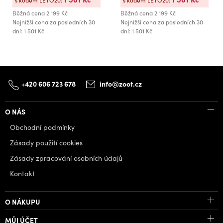
s kódem LETO20:
s kódem LETO20:
Běžná cena
2 199 Kč
Běžná cena
2 199 Kč
Nejnižší cena za posledních 30
Nejnižší cena za posledních 30
dní: 1 501 Kč
dní: 1 501 Kč
+420 606 723 678
info@zoot.cz
O NÁS
Obchodní podmínky
Zásady použití cookies
Zásady zpracování osobních údajů
Kontakt
O NÁKUPU
MŮJ ÚČET