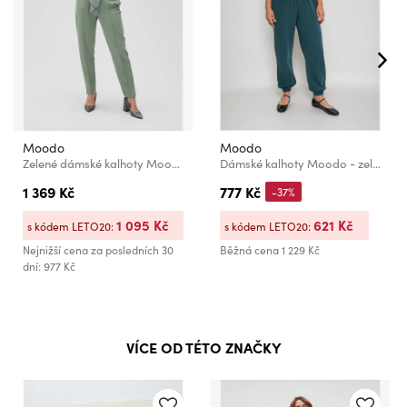
Moodo
Moodo
Zelené dámské kalhoty Moodo
Dámské kalhoty Moodo - zelené
1 369 Kč
777 Kč
-37%
1 095 Kč
621 Kč
s kódem LETO20:
s kódem LETO20:
Nejnižší cena za posledních 30
Běžná cena
1 229 Kč
dní: 977 Kč
VÍCE OD TÉTO ZNAČKY