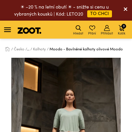
☀ –20 % na letní obutí ☀ - snižte si cenu u
TO CHCI
vybraných kousků | Kód: LETO20
0
Hledat
Přání
Přihlásit
Košík
Česko
...
Kalhoty
Moodo - Bavlněné kalhoty olivové Moodo