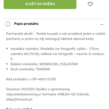
VLOŽIT DO KOŠÍKU
Popis produktu
Partnerské zboží - Tenhle kousek u nás prodává jeden z našich
partnerů, a proto na něj nefungují některé slevové kódy.
modelka-rozměry: Modelka na fotografii: výška - 172cm,
rozměry 85/75/90, velikost na fotografii - navrch-S, nadzul-
S
Složení materiálu: 98%BAVLNA, 2%ELASTAN
Druh materiálu: TKANINA
Kód produktu: L-SP-4920 OLIVE
Dovozce: MOODO Spółka z ograniczoną
odpowiedzialnością,ul. Kartuska 418B,80-125 Gdańsk,
sklep@moodo.pl