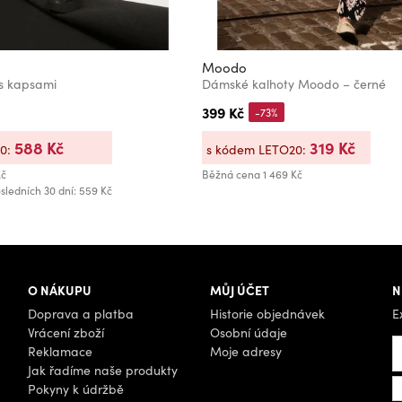
Moodo
 s kapsami
Dámské kalhoty Moodo – černé
399 Kč
-73%
588 Kč
319 Kč
20:
s kódem LETO20:
Kč
Běžná cena
1 469 Kč
sledních 30 dní: 559 Kč
O NÁKUPU
MŮJ ÚČET
N
Doprava a platba
Historie objednávek
E
Vrácení zboží
Osobní údaje
Reklamace
Moje adresy
Jak řadíme naše produkty
Pokyny k údržbě