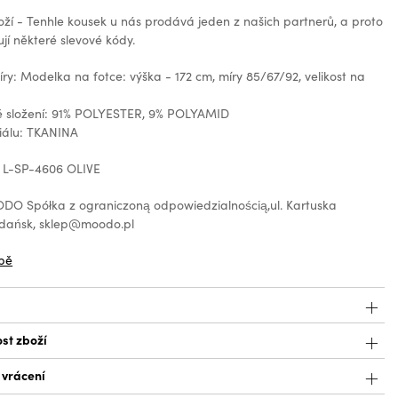
oží - Tenhle kousek u nás prodává jeden z našich partnerů, a proto
jí některé slevové kódy.
y: Modelka na fotce: výška - 172 cm, míry 85/67/92, velikost na
é složení: 91% POLYESTER, 9% POLYAMID
iálu: TKANINA
 L-SP-4606 OLIVE
O Spółka z ograniczoną odpowiedzialnością,ul. Kartuska
Gdańsk, sklep@moodo.pl
bě
st zboží
 vrácení