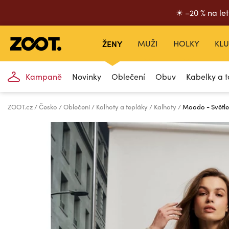
☀ –20 % na let
ŽENY
MUŽI
HOLKY
KLU
Kampaně
Novinky
Oblečení
Obuv
Kabelky a t
ZOOT.cz
Česko
Oblečení
Kalhoty a tepláky
Kalhoty
Moodo - Světle