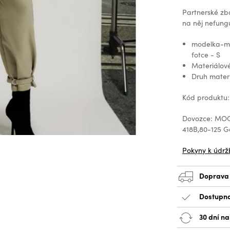
Partnerské zb
na něj nefungu
modelka-mír
fotce - S
Materiálov
Druh mater
Kód produktu:
Dovozce: MOOD
418B,80-125 
Pokyny k údrž
Doprava
Dostupno
30 dní na