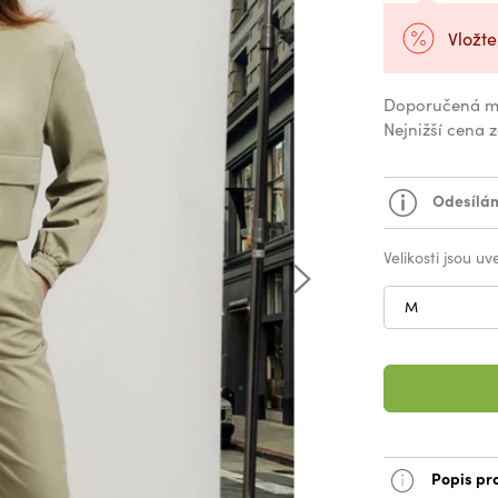
Vložte
Doporučená m
Nejnižší cena 
Odesílám
Velikosti jsou u
M
Popis pr