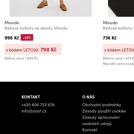
Moodo
Moodo
Béžové kalhoty se sklady Moodo
Béžové kalhoty
998 Kč
736 Kč
-49%
798 Kč
s kódem LETO20:
s kódem LETO
Běžná cena
1 949 Kč
Běžná cena
1 479 
Nejnižší cena za po
KONTAKT
O NÁS
+420 606 723 678
Obchodní podmínky
info@zoot.cz
Zásady použití cookies
Zásady zpracování
osobních údajů
Kontakt