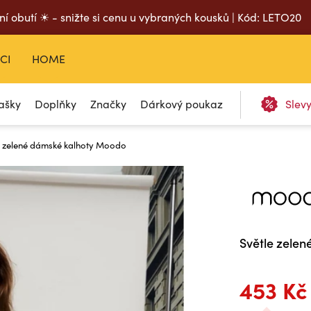
ní obutí ☀ - snižte si cenu u vybraných kousků | Kód: LETO20
CI
HOME
ašky
Doplňky
Značky
Dárkový poukaz
Slev
 zelené dámské kalhoty Moodo
Světle zele
453 Kč