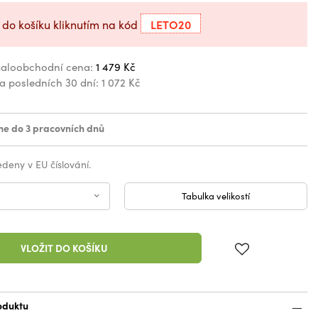
LETO20
 do košíku kliknutím na kód
aloobchodní cena:
1 479 Kč
za posledních 30 dní:
1 072 Kč
e do 3 pracovních dnů
vedeny v EU číslování.
Tabulka velikostí
VLOŽIT DO KOŠÍKU
oduktu