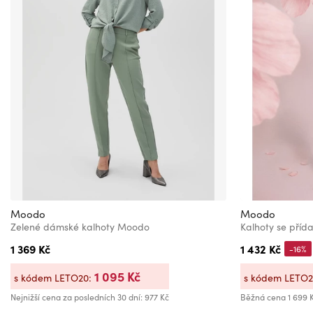
Moodo
Moodo
Zelené dámské kalhoty Moodo
Kalhoty se příd
1 369 Kč
1 432 Kč
-16%
1 095 Kč
s kódem LETO20:
s kódem LETO
Nejnižší cena za posledních 30 dní: 977 Kč
Běžná cena
1 699 