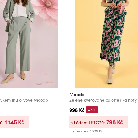
Moodo
avkem lnu olivové Moodo
Zelené květované culottes kalhoty
998 Kč
-19%
1 145 Kč
798 Kč
20:
s kódem LETO20:
Kč
Běžná cena
1 229 Kč