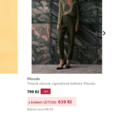
Moodo
M
Tmavě olivové cigaretové kalhoty Moodo
D
799 Kč
6
-19%
639 Kč
s kódem LETO20:
s
Běžná cena
981 Kč
Bě
Ne