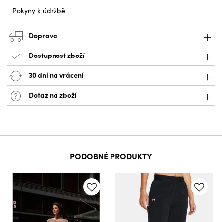
Pokyny k údržbě
Doprava
Dostupnost zboží
30 dní na vrácení
Dotaz na zboží
PODOBNÉ PRODUKTY