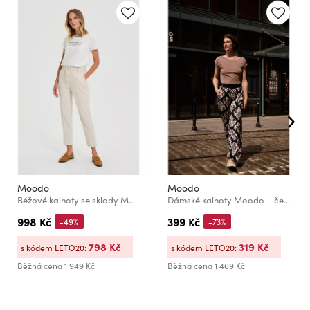
Moodo
Moodo
Béžové kalhoty se sklady Moodo
Dámské kalhoty Moodo – černé
998 Kč
399 Kč
-49%
-73%
798 Kč
319 Kč
s kódem LETO20:
s kódem LETO20:
Běžná cena
1 949 Kč
Běžná cena
1 469 Kč