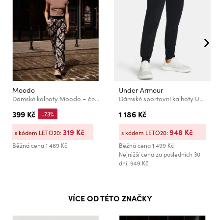
Moodo
Under Armour
Dámské kalhoty Moodo – černé
Dámské sportovní kalhoty Under Armour ArmourSport High Rise Wvn Pn
399 Kč
1 186 Kč
-73%
319 Kč
948 Kč
s kódem LETO20:
s kódem LETO20:
Běžná cena
1 469 Kč
Běžná cena
1 499 Kč
Nejnižší cena za posledních 30
dní: 949 Kč
VÍCE OD TÉTO ZNAČKY