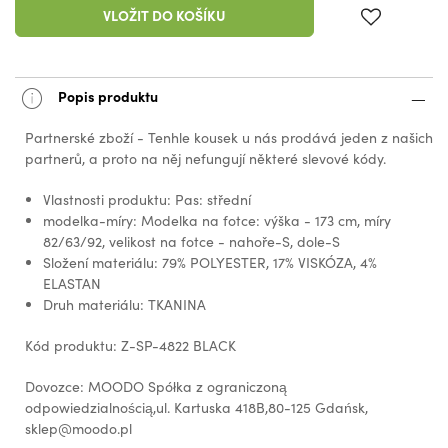
VLOŽIT DO KOŠÍKU
Popis produktu
Partnerské zboží - Tenhle kousek u nás prodává jeden z našich
partnerů, a proto na něj nefungují některé slevové kódy.
Vlastnosti produktu: Pas: střední
modelka-míry: Modelka na fotce: výška - 173 cm, míry
82/63/92, velikost na fotce - nahoře-S, dole-S
Složení materiálu: 79% POLYESTER, 17% VISKÓZA, 4%
ELASTAN
Druh materiálu: TKANINA
Kód produktu: Z-SP-4822 BLACK
Dovozce: MOODO Spółka z ograniczoną
odpowiedzialnością,ul. Kartuska 418B,80-125 Gdańsk,
sklep@moodo.pl