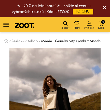
☀ –20 % na letní obutí ☀ - snižte si cenu u
TO CHCI
vybraných kousků | Kód: LETO20
0
Hledat
Přání
Přihlásit
Košík
Česko
...
Kalhoty
Moodo - Černé kalhoty s páskem Moodo