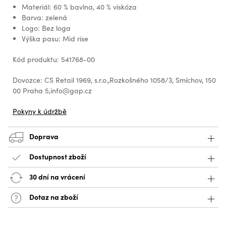
Materiál: 60 % bavlna, 40 % viskóza
Barva: zelená
Logo: Bez loga
Výška pasu: Mid rise
Kód produktu: 541768-00
Dovozce: CS Retail 1969, s.r.o.,Rozkošného 1058/3, Smíchov, 150
00 Praha 5,info@gap.cz
Pokyny k údržbě
Doprava
Dostupnost zboží
30 dní na vrácení
Dotaz na zboží