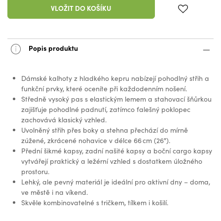
VLOŽIT DO KOŠÍKU
Popis produktu
Dámské kalhoty z hladkého kepru nabízejí pohodlný střih a
funkční prvky, které oceníte při každodenním nošení.
Středně vysoký pas s elastickým lemem a stahovací šňůrkou
zajišťuje pohodlné padnutí, zatímco falešný poklopec
zachovává klasický vzhled.
Uvolněný střih přes boky a stehna přechází do mírně
zúžené, zkrácené nohavice v délce 66 cm (26").
Přední šikmé kapsy, zadní našité kapsy a boční cargo kapsy
vytvářejí praktický a ležérní vzhled s dostatkem úložného
prostoru.
Lehký, ale pevný materiál je ideální pro aktivní dny – doma,
ve městě i na víkend.
Skvěle kombinovatelné s tričkem, tílkem i košilí.