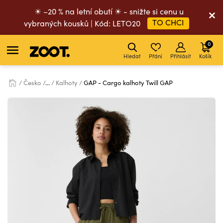
☀ –20 % na letní obutí ☀ - snižte si cenu u
TO CHCI
vybraných kousků | Kód: LETO20
0
Hledat
Přání
Přihlásit
Košík
Česko
...
Kalhoty
GAP - Cargo kalhoty Twill GAP