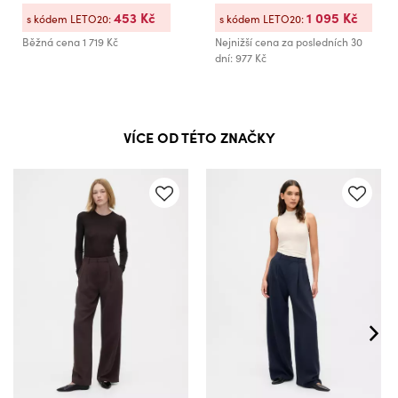
453 Kč
1 095 Kč
s kódem LETO20:
s kódem LETO20:
Běžná cena
1 719 Kč
Nejnižší cena za posledních 30
dní: 977 Kč
VÍCE OD TÉTO ZNAČKY