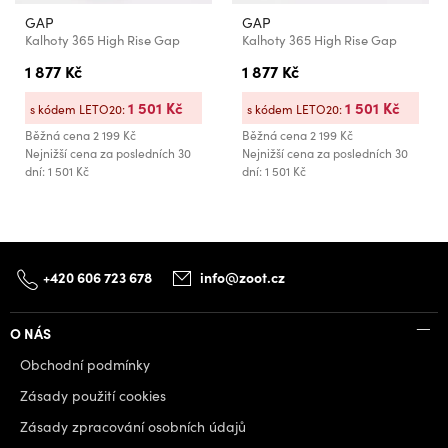
GAP
GAP
Kalhoty 365 High Rise Gap
Kalhoty 365 High Rise Gap
1 877 Kč
1 877 Kč
1 501 Kč
1 501 Kč
s kódem LETO20:
s kódem LETO20:
Běžná cena
2 199 Kč
Běžná cena
2 199 Kč
Nejnižší cena za posledních 30
Nejnižší cena za posledních 30
dní: 1 501 Kč
dní: 1 501 Kč
+420 606 723 678
info@zoot.cz
O NÁS
Obchodní podmínky
Zásady použití cookies
Zásady zpracování osobních údajů