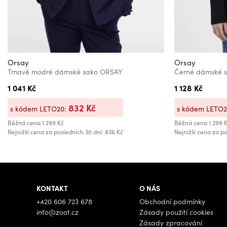
Orsay
Orsay
Tmavě modré dámské sako ORSAY
Černé dámské 
1 041 Kč
1 128 Kč
832 Kč
s kódem LETO20:
s kódem LETO
Běžná cena
1 299 Kč
Běžná cena
1 299 
Nejnižší cena za posledních 30 dní: 836 Kč
Nejnižší cena za po
KONTAKT
O NÁS
+420 606 723 678
Obchodní podmínky
info@zoot.cz
Zásady použití cookies
Zásady zpracování