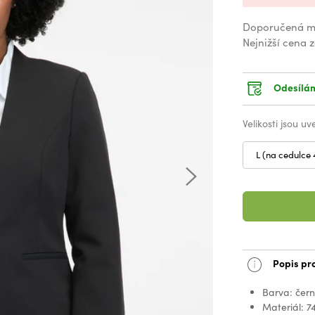
Doporučená m
Nejnižší cena 
Odesílám
Velikosti jsou u
L (na cedulce 
Popis pr
Barva: čer
Materiál: 7