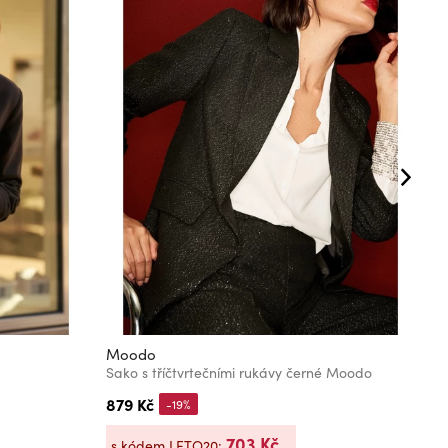
Moodo
M
Sako s tříčtvrtečními rukávy černé Moodo
E
879 Kč
6
-19%
703 Kč
s kódem LETO20:
s