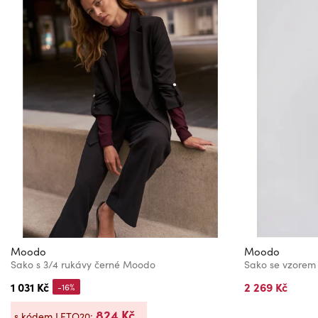
Moodo
Moodo
Sako s 3/4 rukávy černé Moodo
Sako se vzorem
1 031 Kč
2 269 Kč
-16%
824 Kč
s kódem LETO20: