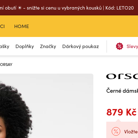
ní obutí ☀ - snižte si cenu u vybraných kousků | Kód: LETO20
CI
HOME
ašky
Doplňky
Značky
Dárkový poukaz
Slev
o ORSAY
Černé dáms
879 Kč
Vložte