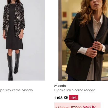
Moodo
 paisley černé Moodo
Hladké sako černé Moodo
1 198 Kč
-19%
958 Kč
s kódem LETO20: