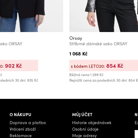
Orsay
sako ORSAY
Stříbrné dámské sako ORSAY
1 068 Kč
902 Kč
854 Kč
20:
s kódem LETO20:
Kč
Běžná cena
1 299 Kč
sledních 30 dní: 935 Kč
Nejnižší cena za posledních 30 dní: 854 
O NÁKUPU
MŮJ ÚČET
N
Doprava a platba
Historie objednávek
E
Vrácení zboží
Osobní údaje
Reklamace
Moje adresy