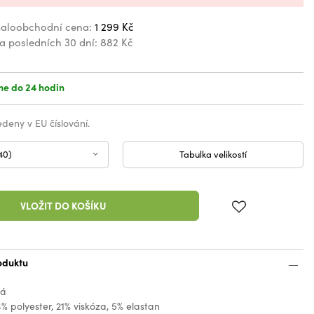
aloobchodní cena:
1 299 Kč
za posledních 30 dní:
882 Kč
e do 24 hodin
vedeny v EU číslování.
40)
Tabulka velikostí
VLOŽIT DO KOŠÍKU
oduktu
ná
4% polyester, 21% viskóza, 5% elastan