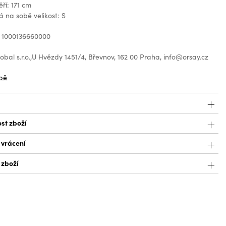
ří: 171 cm
 na sobě velikost: S
: 1000136660000
bal s.r.o.,U Hvězdy 1451/4, Břevnov, 162 00 Praha, info@orsay.cz
bě
st zboží
 vrácení
 zboží