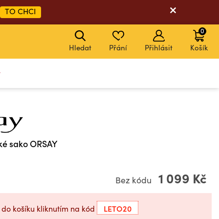
TO CHCI
0
Hledat
Přání
Přihlásit
Košík
y
ké sako ORSAY
1 099 Kč
Bez kódu
LETO20
 do košíku kliknutím na kód