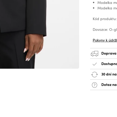
Modelka mě
Modelka má
Kód produktu
Dovozce: O-glo
Pokyny k údrž
Doprava
Dostupno
30 dní na
Dotaz na