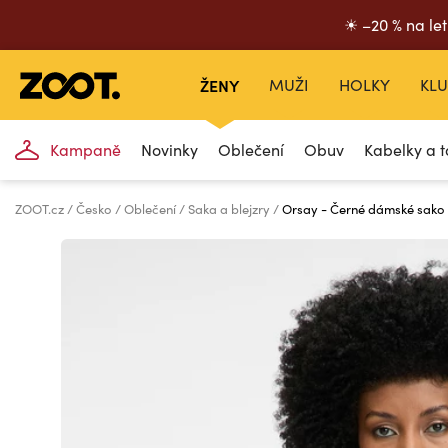
☀ –20 % na let
ŽENY
MUŽI
HOLKY
KLU
Kampaně
Novinky
Oblečení
Obuv
Kabelky a t
ZOOT.cz
Česko
Oblečení
Saka a blejzry
Orsay - Černé dámské sak