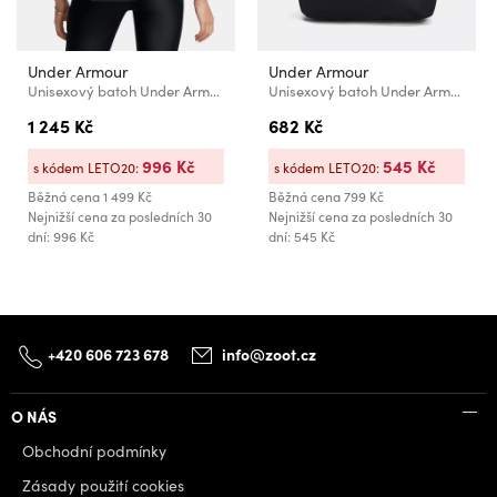
Under Armour
Under Armour
Unisexový batoh Under Armour UA Hustle 6.0 Backpack
Unisexový batoh Under Armour UA Loudon Lite Backpack
1 245 Kč
682 Kč
996 Kč
545 Kč
s kódem LETO20:
s kódem LETO20:
Běžná cena
1 499 Kč
Běžná cena
799 Kč
Nejnižší cena za posledních 30
Nejnižší cena za posledních 30
dní: 996 Kč
dní: 545 Kč
+420 606 723 678
info@zoot.cz
O NÁS
Obchodní podmínky
Zásady použití cookies