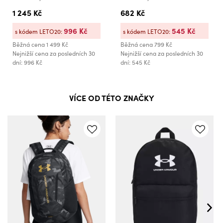
1 245 Kč
682 Kč
996 Kč
545 Kč
s kódem LETO20:
s kódem LETO20:
Běžná cena
1 499 Kč
Běžná cena
799 Kč
Nejnižší cena za posledních 30
Nejnižší cena za posledních 30
dní: 996 Kč
dní: 545 Kč
VÍCE OD TÉTO ZNAČKY