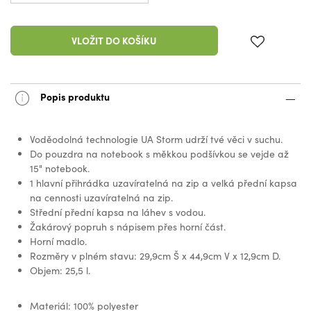
VLOŽIT DO KOŠÍKU
Popis produktu
Voděodolná technologie UA Storm udrží tvé věci v suchu.
Do pouzdra na notebook s měkkou podšívkou se vejde až
15" notebook.
1 hlavní přihrádka uzavíratelná na zip a velká přední kapsa
na cennosti uzavíratelná na zip.
Střední přední kapsa na láhev s vodou.
Žakárový popruh s nápisem přes horní část.
Horní madlo.
Rozměry v plném stavu: 29,9cm Š x 44,9cm V x 12,9cm D.
Objem: 25,5 l.
Materiál: 100% polyester