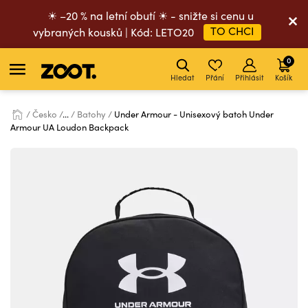
☀ –20 % na letní obutí ☀ - snižte si cenu u
TO CHCI
vybraných kousků | Kód: LETO20
0
Hledat
Přání
Přihlásit
Košík
Česko
...
Batohy
Under Armour - Unisexový batoh Under
Armour UA Loudon Backpack