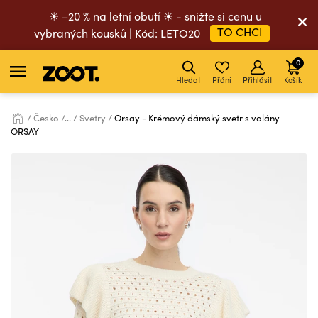
☀ –20 % na letní obutí ☀ - snižte si cenu u
TO CHCI
vybraných kousků | Kód: LETO20
0
Hledat
Přání
Přihlásit
Košík
Česko
...
Svetry
Orsay - Krémový dámský svetr s volány
ORSAY