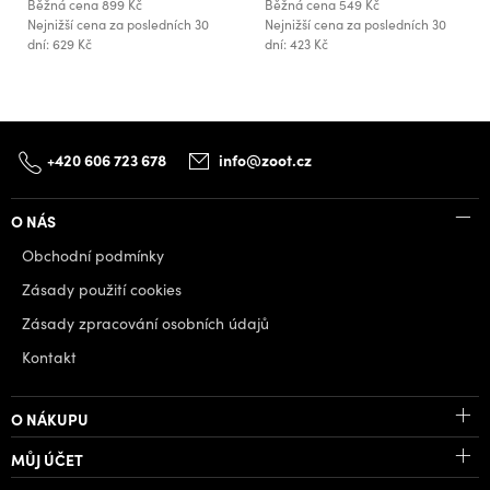
Běžná cena
899 Kč
Běžná cena
549 Kč
Nejnižší cena za posledních 30
Nejnižší cena za posledních 30
dní: 629 Kč
dní: 423 Kč
+420 606 723 678
info@zoot.cz
O NÁS
Obchodní podmínky
Zásady použití cookies
Zásady zpracování osobních údajů
Kontakt
O NÁKUPU
MŮJ ÚČET