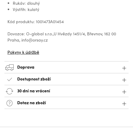
Rukáv: dlouhý
Výstřih: kulatý
Kód produktu: 1001473A01454
Dovozce: O-global s.r.o.,U Hvězdy 1451/4, Břevnov, 162 00
Praha, info@orsay.cz
Pokyny k údržbě
Doprava
Dostupnost zboží
30 dní na vrácení
Dotaz na zboží