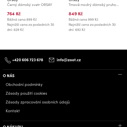
Černý dámský svetr ORSAY
Tmavě modrý dámský pruhovaný svetr ORSAY
764 Kč
849 Kč
Běžná cena
899 Kč
Běžná cena
999 Kč
Nejnižší cena za posledních 30
Nejnižší cena za posledních 30
dní: 629 Kč
dní: 692 Kč
+420 606 723 678
info@zoot.cz
O NÁS
Obchodní podmínky
Zásady použití cookies
Zásady zpracování osobních údajů
Kontakt
O NÁKUPU