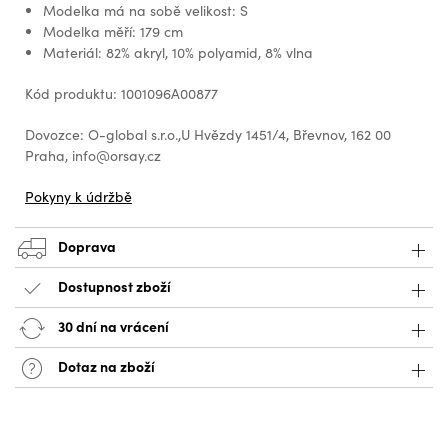
Modelka má na sobě velikost: S
Modelka měří: 179 cm
Materiál: 82% akryl, 10% polyamid, 8% vlna
Kód produktu: 1001096A00877
Dovozce: O-global s.r.o.,U Hvězdy 1451/4, Břevnov, 162 00
Praha, info@orsay.cz
Pokyny k údržbě
Doprava
Dostupnost zboží
30 dní na vrácení
Dotaz na zboží