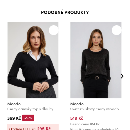
PODOBNÉ PRODUKTY
Moodo
Moodo
Černý dámský top s dlouhým rukávem
Svetr z viskózy černý Moodo
369 Kč
519 Kč
-57%
Běžná cena
614 Kč
295 Kč
s kódem LETO20:
Nejnižší cena za posledních 30