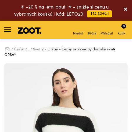
☀ –20 % na letní obutí ☀ - snižte si cenu u
TO CHCI
vybraných kousků | Kód: LETO20
0
Hledat
Přání
Přihlásit
Košík
Česko
...
Svetry
Orsay - Černý pruhovaný dámský svetr
ORSAY