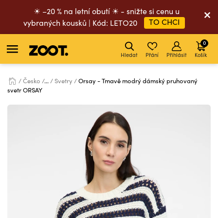
☀ –20 % na letní obutí ☀ - snižte si cenu u
TO CHCI
vybraných kousků | Kód: LETO20
0
Hledat
Přání
Přihlásit
Košík
Česko
...
Svetry
Orsay - Tmavě modrý dámský pruhovaný
svetr ORSAY