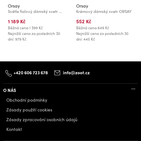
Orsay
Orsay
Světle fialový dámský svetr ORSAY
Krémový dámský svetr ORSAY
1 189 Kč
552 Kč
Běžná cena
1 399 Kč
Běžná cena
649 Kč
Nejnižší cena za posledních 30
Nejnižší cena za posledních 30
dní: 979 Kč
dní: 445 Kč
+420 606 723 678
info@zoot.cz
O NÁS
Obchodní podmínky
Zásady použití cookies
Zásady zpracování osobních údajů
Kontakt