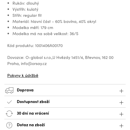
Rukáv: dlouhý
Výstřih: kulatý
Střih: regular fit
Materiál: hlavní část - 60% bavlna, 40% akryl
Modelka měří: 179 cm
Modelka má na sobě velikost: 36/S
Kód produktu: 1001406A00170
Dovozce: O-global s.r.o.,U Hvězdy 1451/4, Břevnov, 162 00
Praha, info@orsay.cz
Pokyny k údržbě
Doprava
Dostupnost zboží
30 dní na vrácení
Dotaz na zboží