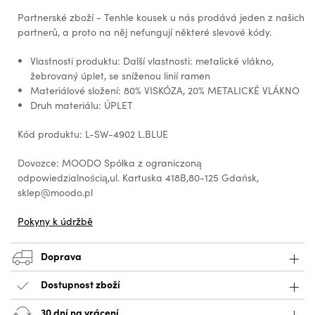
Partnerské zboží - Tenhle kousek u nás prodává jeden z našich
partnerů, a proto na něj nefungují některé slevové kódy.
Vlastnosti produktu: Další vlastnosti: metalické vlákno,
žebrovaný úplet, se sníženou linií ramen
Materiálové složení: 80% VISKÓZA, 20% METALICKÉ VLÁKNO
Druh materiálu: ÚPLET
Kód produktu: L-SW-4902 L.BLUE
Dovozce: MOODO Spółka z ograniczoną
odpowiedzialnością,ul. Kartuska 418B,80-125 Gdańsk,
sklep@moodo.pl
Pokyny k údržbě
Doprava
Dostupnost zboží
30 dní na vrácení