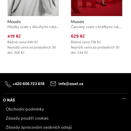
Moodo
Moodo
Hladký svetr s dlouhými rukávy šedý Moodo
Červený svetr s krátkými rukávy Moodo
419 Kč
629 Kč
Běžná cena
490 Kč
Běžná cena
736 Kč
Nejnižší cena za posledních 30
Nejnižší cena za posledních 30
dní: 356 Kč
dní: 534 Kč
+420 606 723 678
info@zoot.cz
O NÁS
Obchodní podmínky
Zásady použití cookies
Zásady zpracování osobních údajů