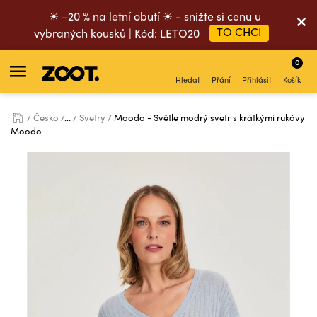
☀ –20 % na letní obutí ☀ - snižte si cenu u
TO CHCI
vybraných kousků | Kód: LETO20
0
Hledat
Přání
Přihlásit
Košík
Česko
...
Svetry
Moodo - Světle modrý svetr s krátkými rukávy
Moodo