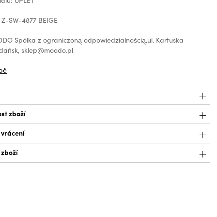
iálu: ÚPLET
: Z-SW-4877 BEIGE
O Spółka z ograniczoną odpowiedzialnością,ul. Kartuska
Gdańsk, sklep@moodo.pl
bě
st zboží
 vrácení
 zboží