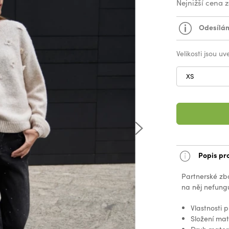
Nejnižší cena 
Odesílám
Velikosti jsou u
XS
Popis pr
Partnerské zb
na něj nefungu
Vlastnosti p
Složení ma