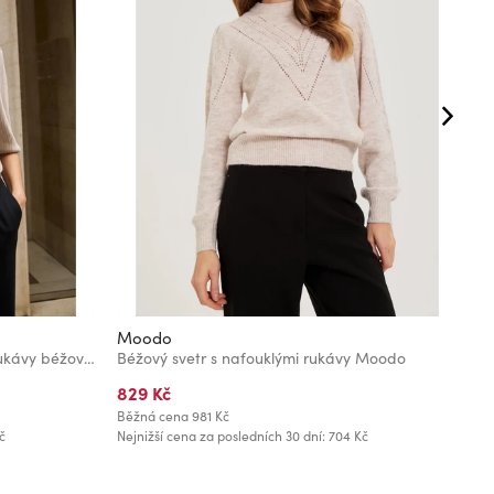
Moodo
M
Žebrovaný svetr s nadýchnutými rukávy béžový Moodo
Béžový svetr s nafouklými rukávy Moodo
S
829 Kč
6
Běžná cena
981 Kč
Bě
č
Nejnižší cena za posledních 30 dní: 704 Kč
Ne