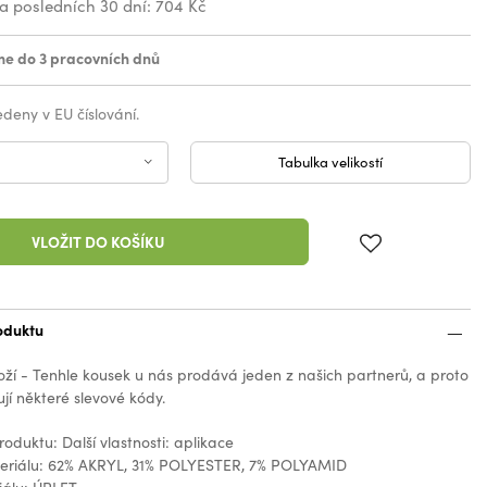
za posledních 30 dní:
704 Kč
e do 3 pracovních dnů
vedeny v EU číslování.
Tabulka velikostí
VLOŽIT DO KOŠÍKU
oduktu
oží - Tenhle kousek u nás prodává jeden z našich partnerů, a proto
jí některé slevové kódy.
roduktu: Další vlastnosti: aplikace
teriálu: 62% AKRYL, 31% POLYESTER, 7% POLYAMID