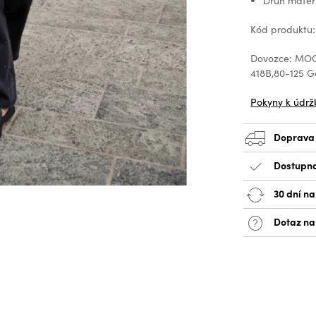
Druh mater
Kód produktu
Dovozce: MOOD
418B,80-125 
Pokyny k údrž
Doprava
Dostupno
30 dní na
Dotaz na