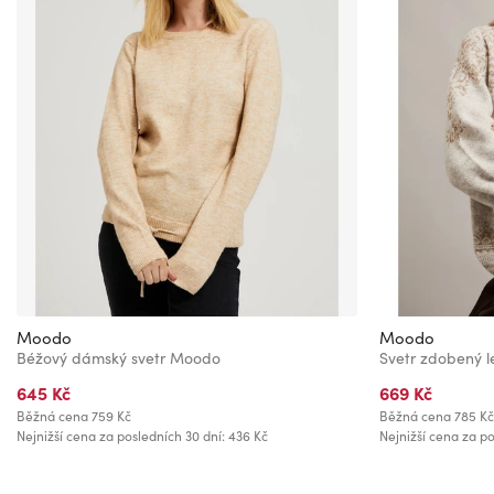
Moodo
Moodo
Béžový dámský svetr Moodo
Svetr zdobený l
645 Kč
669 Kč
Běžná cena
759 Kč
Běžná cena
785 Kč
Nejnižší cena za posledních 30 dní: 436 Kč
Nejnižší cena za po