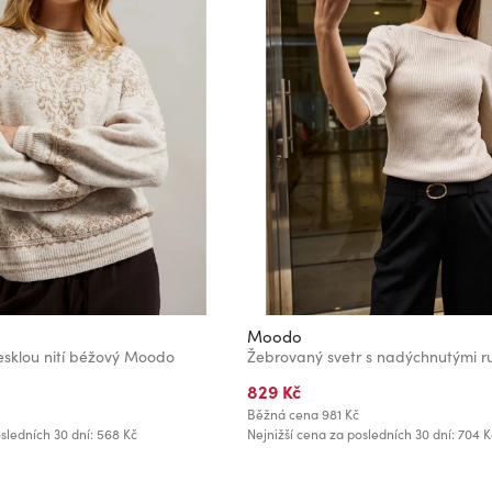
Moodo
esklou nití béžový Moodo
829 Kč
Běžná cena
981 Kč
sledních 30 dní: 568 Kč
Nejnižší cena za posledních 30 dní: 704 K