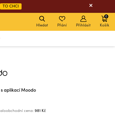
TO CHCI
0
Hledat
Přání
Přihlásit
Košík
y
 s aplikací Moodo
aloobchodní cena:
981 Kč