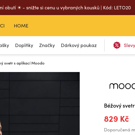
ní obutí ☀ - snižte si cenu u vybraných kousků | Kód: LETO20
CI
HOME
ašky
Doplňky
Značky
Dárkový poukaz
Slev
ý svetr s aplikací Moodo
Béžový svetr
829 Kč
Doporučená m