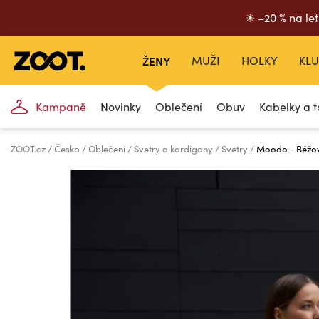
☀ –20 % na let
ŽENY
MUŽI
HOLKY
KLU
Kampaně
Novinky
Oblečení
Obuv
Kabelky a t
ZOOT.cz
Česko
Oblečení
Svetry a kardigany
Svetry
Moodo - Béžov