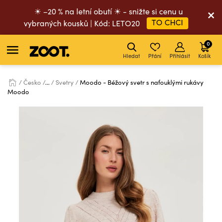
☀ –20 % na letní obutí ☀ - snižte si cenu u
TO CHCI
vybraných kousků | Kód: LETO20
0
Hledat
Přání
Přihlásit
Košík
Česko
...
Svetry
Moodo - Béžový svetr s nafouklými rukávy
Moodo