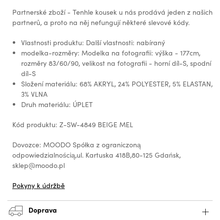
Partnerské zboží - Tenhle kousek u nás prodává jeden z našich
partnerů, a proto na něj nefungují některé slevové kódy.
Vlastnosti produktu: Další vlastnosti: nabíraný
modelka-rozměry: Modelka na fotografii: výška - 177cm,
rozměry 83/60/90, velikost na fotografii - horní díl-S, spodní
díl-S
Složení materiálu: 68% AKRYL, 24% POLYESTER, 5% ELASTAN,
3% VLNA
Druh materiálu: ÚPLET
Kód produktu: Z-SW-4849 BEIGE MEL
Dovozce: MOODO Spółka z ograniczoną
odpowiedzialnością,ul. Kartuska 418B,80-125 Gdańsk,
sklep@moodo.pl
Pokyny k údržbě
Doprava