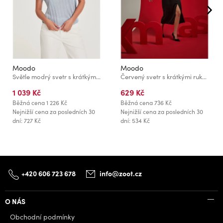
Moodo
Moodo
Světle modrý svetr s krátkými rukávy Moodo
Červený svetr s krátkými rukávy Moodo
1 039 Kč
629 Kč
Běžná cena
1 226 Kč
Běžná cena
736 Kč
Nejnižší cena za posledních 30
Nejnižší cena za posledních 30
dní: 727 Kč
dní: 534 Kč
+420 606 723 678
info@zoot.cz
O NÁS
Obchodní podmínky