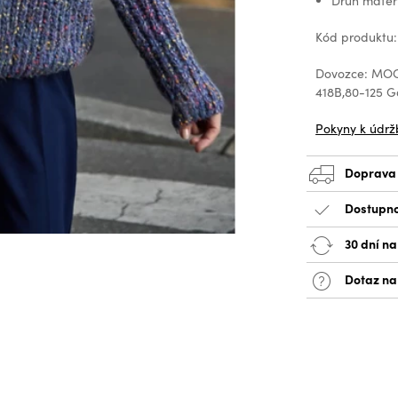
Druh mater
Kód produktu
Dovozce: MOOD
418B,80-125 
Pokyny k údrž
Doprava
Dostupno
30 dní na
Dotaz na