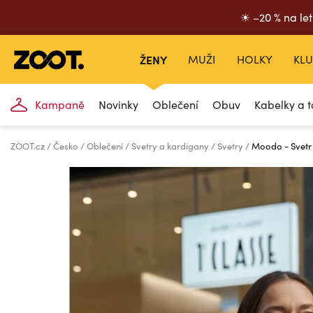
☀ –20 % na let
ŽENY
MUŽI
HOLKY
KLU
Kampaně
Novinky
Oblečení
Obuv
Kabelky a t
ZOOT.cz
Česko
Oblečení
Svetry a kardigany
Svetry
Moodo - Svetr