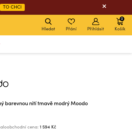
TO CHCI
0
Hledat
Přání
Přihlásit
Košík
y
ný barevnou nití tmavě modrý Moodo
aloobchodní cena:
1 594 Kč