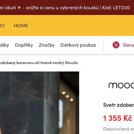
ní obutí ☀ - snižte si cenu u vybraných kousků | Kód: LETO20
CI
HOME
ašky
Doplňky
Značky
Dárkový poukaz
Slev
 zdobený barevnou nití tmavě modrý Moodo
Svetr zdobe
1 355 Kč
Doporučená m