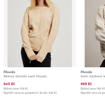
Moodo
Moodo
Béžový dámský svetr Moodo
Svetr zdobený l
645 Kč
669 Kč
Běžná cena
759 Kč
Běžná cena
785 Kč
Nejnižší cena za posledních 30 dní: 436 Kč
Nejnižší cena za po