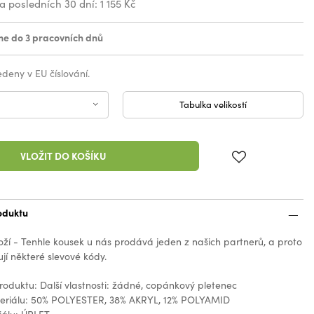
za posledních 30 dní:
1 155 Kč
e do 3 pracovních dnů
vedeny v EU číslování.
Tabulka velikostí
VLOŽIT DO KOŠÍKU
oduktu
oží - Tenhle kousek u nás prodává jeden z našich partnerů, a proto
jí některé slevové kódy.
produktu: Další vlastnosti: žádné, copánkový pletenec
teriálu: 50% POLYESTER, 38% AKRYL, 12% POLYAMID