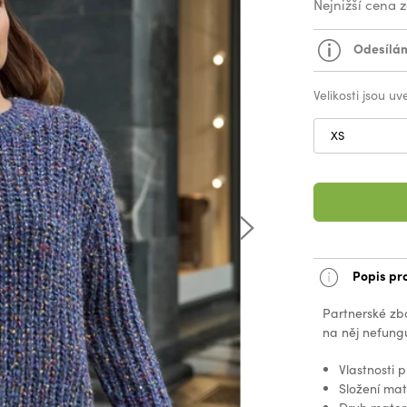
Nejnižší cena 
Odesílám
Velikosti jsou u
XS
Popis pr
Partnerské zb
na něj nefungu
Vlastnosti 
Složení ma