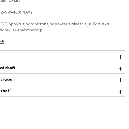
iálu: ÚPLET
: Z-SW-4881 NAVY
O Spółka z ograniczoną odpowiedzialnością,ul. Kartuska
Gdańsk, sklep@moodo.pl
bě
st zboží
 vrácení
 zboží