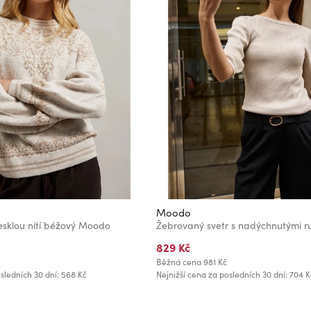
Moodo
esklou nití béžový Moodo
829 Kč
Běžná cena
981 Kč
sledních 30 dní: 568 Kč
Nejnižší cena za posledních 30 dní: 704 K