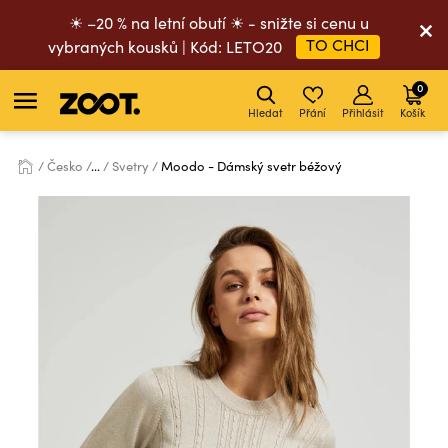
☀ –20 % na letní obutí ☀ - snižte si cenu u
TO CHCI
vybraných kousků | Kód: LETO20
0
Hledat
Přání
Přihlásit
Košík
Česko
...
Svetry
Moodo - Dámský svetr béžový