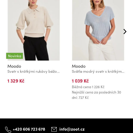
Novinka
Moodo
Moodo
Svetr s krátkými rukávy béžový Moodo
Světle modrý svetr s krátkými rukávy Moodo
1 329 Kč
1 039 Kč
Běžná cena
1 226 Kč
Nejnižší cena za posledních 30
dní: 727 Kč
+420 606 723 678
info@zoot.cz