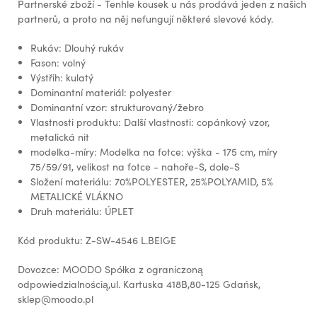
Partnerské zboží - Tenhle kousek u nás prodává jeden z našich
partnerů, a proto na něj nefungují některé slevové kódy.
Rukáv: Dlouhý rukáv
Fason: volný
Výstřih: kulatý
Dominantní materiál: polyester
Dominantní vzor: strukturovaný/žebro
Vlastnosti produktu: Další vlastnosti: copánkový vzor,
metalická nit
modelka-míry: Modelka na fotce: výška - 175 cm, míry
75/59/91, velikost na fotce - nahoře-S, dole-S
Složení materiálu: 70%POLYESTER, 25%POLYAMID, 5%
METALICKÉ VLÁKNO
Druh materiálu: ÚPLET
Kód produktu: Z-SW-4546 L.BEIGE
Dovozce: MOODO Spółka z ograniczoną
odpowiedzialnością,ul. Kartuska 418B,80-125 Gdańsk,
sklep@moodo.pl