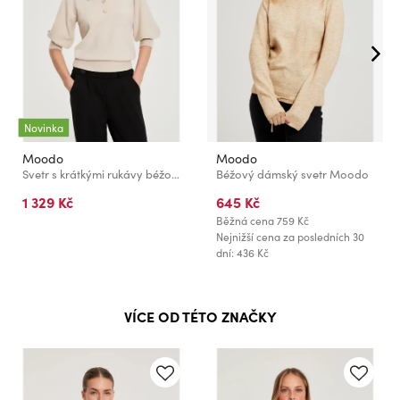
Novinka
Moodo
Moodo
Svetr s krátkými rukávy béžový Moodo
Béžový dámský svetr Moodo
1 329 Kč
645 Kč
Běžná cena
759 Kč
Nejnižší cena za posledních 30
dní: 436 Kč
VÍCE OD TÉTO ZNAČKY