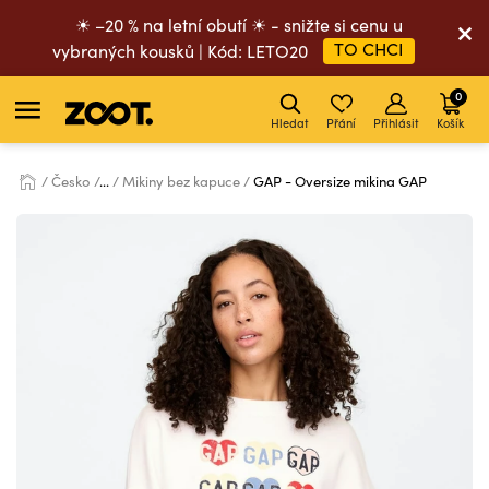
☀ –20 % na letní obutí ☀ - snižte si cenu u
TO CHCI
vybraných kousků | Kód: LETO20
0
Hledat
Přání
Přihlásit
Košík
Česko
...
Mikiny bez kapuce
GAP - Oversize mikina GAP