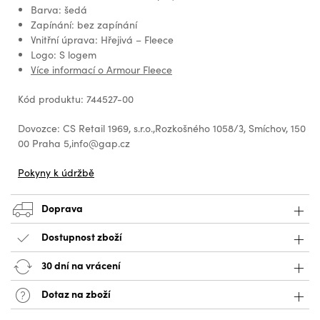
Barva: šedá
Zapínání: bez zapínání
Vnitřní úprava: Hřejivá – Fleece
Logo: S logem
Více informací o Armour Fleece
Kód produktu: 744527-00
Dovozce: CS Retail 1969, s.r.o.,Rozkošného 1058/3, Smíchov, 150
00 Praha 5,info@gap.cz
Pokyny k údržbě
Doprava
Dostupnost zboží
30 dní na vrácení
Dotaz na zboží