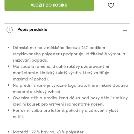
VLOŽIT DO KOŠÍKU
Popis produktu
Dámská mikina z měkkého fleecu s 23% podílem
recyklovaného polyesteru podporuje udržitelnější výrobu a
snižování odpadu.
Má spadlá ramena, dlouhé rukávy s žebrovanými
manžetami a klasický kulatý výstřih, který zajišťuje
maximální pohodlí.
Na přední straně je výrazné logo Gap, které mikině dodává
moderní a stylový vzhled.
Oversize střih a prodloužená délka pod boky dělají z mikiny
ideální kousek pro vrstvení i samostatné nošení.
Perfektní volba pro ležérní, pohodlný a zároveň stylový
outfit.
Materiál: 77 % bavlna, 23 % polyester