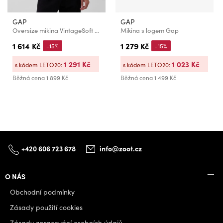
GAP
GAP
Oversize mikina VintageSoft Logo GAP
Mikina s logem Gap
1 614 Kč
1 279 Kč
-15%
-15%
1 291 Kč
1 023 Kč
s kódem LETO20:
s kódem LETO20:
Běžná cena
1 899 Kč
Běžná cena
1 499 Kč
+420 606 723 678
info@zoot.cz
O NÁS
Obchodní podmínky
Zásady použití cookies
Zásady zpracování osobních údajů