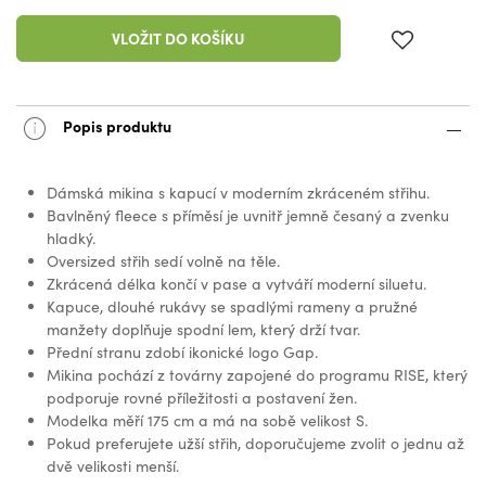
VLOŽIT DO KOŠÍKU
Popis produktu
Dámská mikina s kapucí v moderním zkráceném střihu.
Bavlněný fleece s příměsí je uvnitř jemně česaný a zvenku
hladký.
Oversized střih sedí volně na těle.
Zkrácená délka končí v pase a vytváří moderní siluetu.
Kapuce, dlouhé rukávy se spadlými rameny a pružné
manžety doplňuje spodní lem, který drží tvar.
Přední stranu zdobí ikonické logo Gap.
Mikina pochází z továrny zapojené do programu RISE, který
podporuje rovné příležitosti a postavení žen.
Modelka měří 175 cm a má na sobě velikost S.
Pokud preferujete užší střih, doporučujeme zvolit o jednu až
dvě velikosti menší.