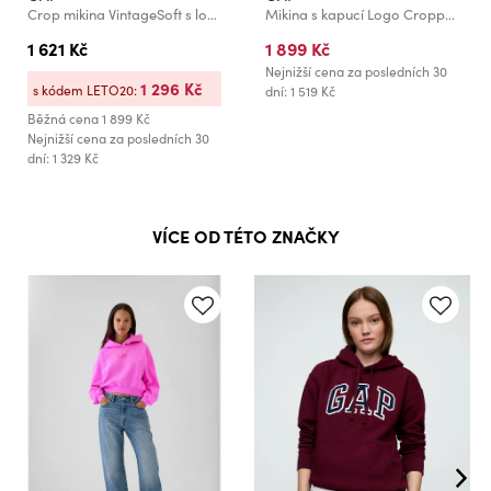
Crop mikina VintageSoft s logem GAP
Mikina s kapucí Logo Cropped GAP
1 621 Kč
1 899 Kč
Nejnižší cena za posledních 30
1 296 Kč
s kódem LETO20:
dní: 1 519 Kč
Běžná cena
1 899 Kč
Nejnižší cena za posledních 30
dní: 1 329 Kč
VÍCE OD TÉTO ZNAČKY