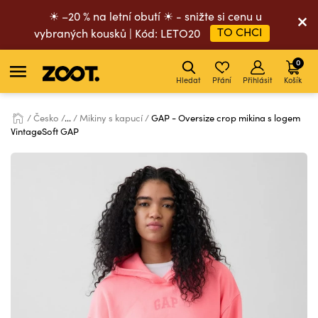
☀ –20 % na letní obutí ☀ - snižte si cenu u
TO CHCI
vybraných kousků | Kód: LETO20
0
Hledat
Přání
Přihlásit
Košík
Česko
...
Mikiny s kapucí
GAP - Oversize crop mikina s logem
VintageSoft GAP