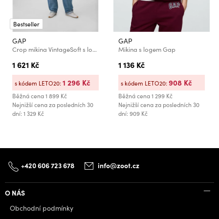
Bestseller
GAP
GAP
Crop mikina VintageSoft s logem GAP
Mikina s logem Gap
1 621 Kč
1 136 Kč
1 296 Kč
908 Kč
s kódem LETO20:
s kódem LETO20:
Běžná cena
1 899 Kč
Běžná cena
1 299 Kč
Nejnižší cena za posledních 30
Nejnižší cena za posledních 30
dní: 1 329 Kč
dní: 909 Kč
+420 606 723 678
info@zoot.cz
O NÁS
Obchodní podmínky