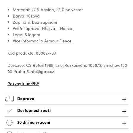
Materiál: 77 % bavlna, 23 % polyester
Barva: růžová
Zapínání: bez zapínání
Vnitřní úprava: Hřejivá – Fleece
Logo: S logem
Více informací o Armour Fleece
Kód produktu: 880827-03
Dovozce: CS Retail 1969, s.r.o.,Rozkošného 1058/3, Smíchov, 150
00 Praha 5,info@gap.cz
Pokyny k údržbě
Doprava
Dostupnost zboží
30 dní na vrácení