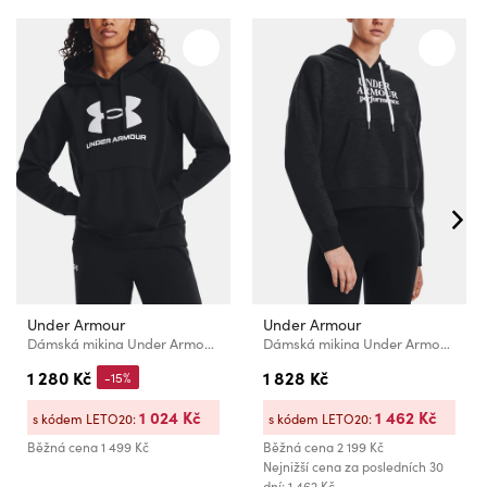
Under Armour
Under Armour
Dámská mikina Under Armour UA Rival Fleece Big Logo Hdy
Dámská mikina Under Armour Essential Script Hoodie
1 280 Kč
1 828 Kč
-15%
1 024 Kč
1 462 Kč
s kódem LETO20:
s kódem LETO20:
Běžná cena
1 499 Kč
Běžná cena
2 199 Kč
Nejnižší cena za posledních 30
dní: 1 462 Kč