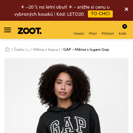
☀ –20 % na letní obutí ☀ - snižte si cenu u
TO CHCI
vybraných kousků | Kód: LETO20
0
Hledat
Přání
Přihlásit
Košík
Česko
...
Mikiny s kapucí
GAP - Mikina s logem Gap