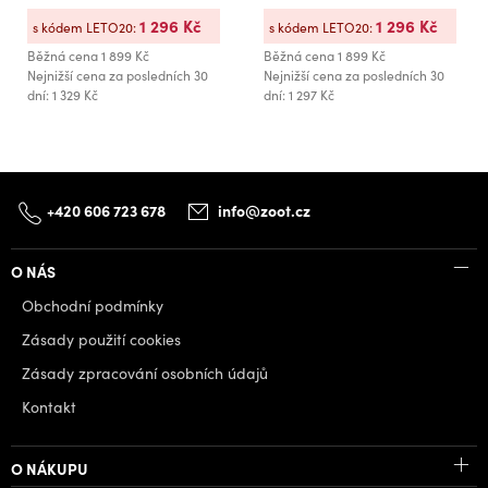
1 296 Kč
1 296 Kč
s kódem LETO20:
s kódem LETO20:
Běžná cena
1 899 Kč
Běžná cena
1 899 Kč
Nejnižší cena za posledních 30
Nejnižší cena za posledních 30
dní: 1 329 Kč
dní: 1 297 Kč
+420 606 723 678
info@zoot.cz
O NÁS
Obchodní podmínky
Zásady použití cookies
Zásady zpracování osobních údajů
Kontakt
O NÁKUPU