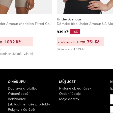
Under Armour
Dámské tílko Under Armour Meridian Fitted Crop Tank
939 Kč
-15%
1 092 Kč
751 Kč
20:
s kódem LETO20:
Kč
Běžná cena
1 099 Kč
sledních 30 dní: 1 234 Kč
O NÁKUPU
MŮJ ÚČET
N
Doprava a platba
Historie objednávek
E
Vrácení zboží
Osobní údaje
Reklamace
Moje adresy
Jak řadíme naše produkty
Pokyny k údržbě