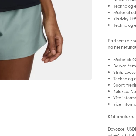
Technologi
Materiál od
Klasický kř
Technologie
Partnerské zb
na něj nefungu
Materiál: 9
Barva: čer
Střih: Loose
Technologi
Sport: tréni
Kolekce: N
Více inform
Více infor
Kód produktu:
Dovozce: USDis
info@usdistrib