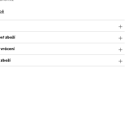
bě
st zboží
 vrácení
 zboží