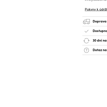
Pokyny k údrž
Doprava
Dostupno
30 dní na
Dotaz na