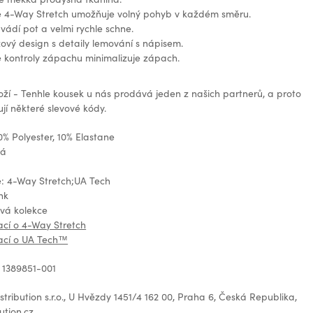
e 4-Way Stretch umožňuje volný pohyb v každém směru.
vádí pot a velmi rychle schne.
ížový design s detaily lemování s nápisem.
 kontroly zápachu minimalizuje zápach.
oží - Tenhle kousek u nás prodává jeden z našich partnerů, a proto
jí některé slevové kódy.
0% Polyester, 10% Elastane
ná
e: 4-Way Stretch;UA Tech
nk
ová kolekce
ací o 4-Way Stretch
mací o UA Tech™
 1389851-001
tribution s.r.o., U Hvězdy 1451/4 162 00, Praha 6, Česká Republika,
ution.cz