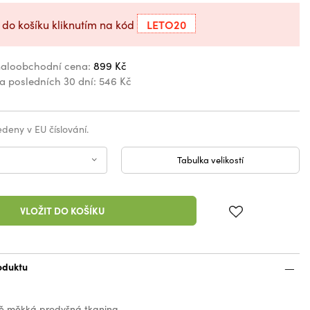
LETO20
 do košíku kliknutím na kód
aloobchodní cena:
899 Kč
za posledních 30 dní:
546 Kč
vedeny v EU číslování.
Tabulka velikostí
VLOŽIT DO KOŠÍKU
oduktu
ně měkká prodyšná tkanina.