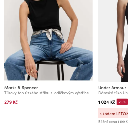
Marks & Spencer
Under Armour
Tílkový top úzkého střihu s lodičkovým výstřihem s vysokým podílem bavlny Marks & Spencer černá
279 Kč
1 024 Kč
-15%
s kódem LETO
Běžná cena
1 199 K