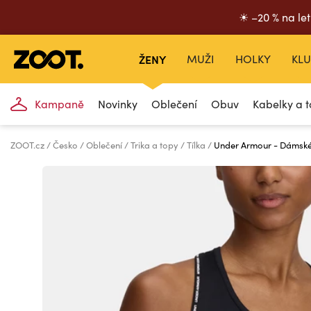
☀ –20 % na let
ŽENY
MUŽI
HOLKY
KLU
Kampaně
Novinky
Oblečení
Obuv
Kabelky a t
ZOOT.cz
Česko
Oblečení
Trika a topy
Tílka
Under Armour - Dámské 