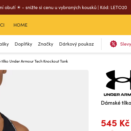
ní obutí ☀ - snižte si cenu u vybraných kousků | Kód: LETO20
CI
HOME
ašky
Doplňky
Značky
Dárkový poukaz
Slev
tílko Under Armour Tech Knockout Tank
Dámské tílk
545 Kč