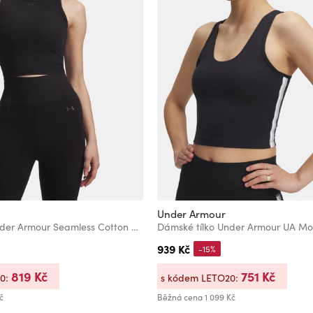
Under Armour
Dámské tílko Under Armour Seamless Cotton Hand Tank
939 Kč
-15%
819 Kč
751 Kč
20:
s kódem LETO20:
č
Běžná cena
1 099 Kč