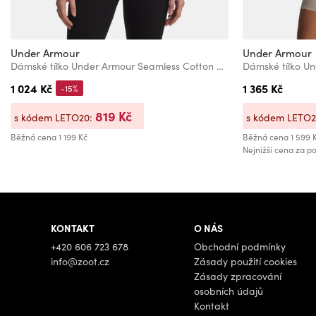
Under Armour
Under Armour
Dámské tílko Under Armour Seamless Cotton Hand Tank
1 024 Kč
1 365 Kč
-15%
819 Kč
s kódem LETO20:
s kódem LETO
Běžná cena
1 199 Kč
Běžná cena
1 599 
Nejnižší cena za po
KONTAKT
O NÁS
+420 606 723 678
Obchodní podmínky
info@zoot.cz
Zásady použití cookies
Zásady zpracování
osobních údajů
Kontakt